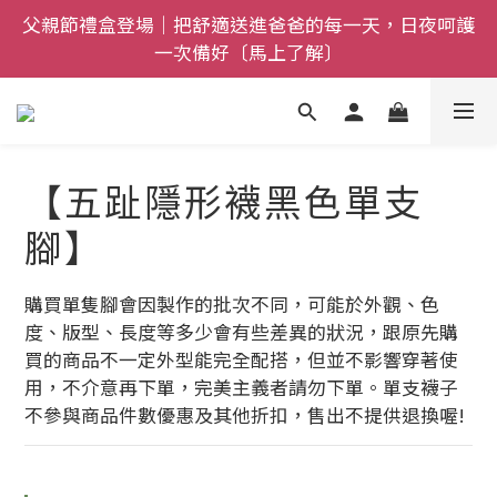
父親節禮盒登場｜把舒適送進爸爸的每一天，日夜呵護
全館$800免運｜任搭８折起｜滿額再送新品-悠哉斑馬
一次備好〔馬上了解〕
襪〔立即了解〕
全館$800免運｜任搭８折起｜滿額再送新品-悠哉斑馬
襪〔立即了解〕
【五趾隱形襪黑色單支
腳】
購買單隻腳會因製作的批次不同，可能於外觀、色
度、版型、長度等多少會有些差異的狀況，跟原先購
買的商品不一定外型能完全配搭，但並不影響穿著使
用，不介意再下單，完美主義者請勿下單。單支襪子
不參與商品件數優惠及其他折扣，售出不提供退換喔!