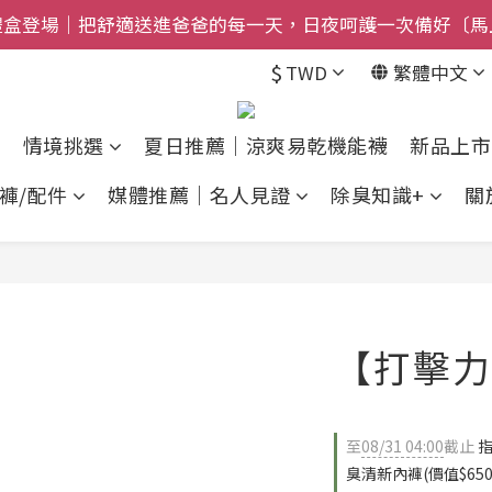
禮盒登場｜把舒適送進爸爸的每一天，日夜呵護一次備好〔馬
$800免運｜任搭８折起｜滿額再送新品-悠哉斑馬襪〔立即
$800免運｜任搭８折起｜滿額再送新品-悠哉斑馬襪〔立即
$
TWD
繁體中文
情境挑選
夏日推薦｜涼爽易乾機能襪
新品上市
褲/配件
媒體推薦｜名人見證
除臭知識+
關
【打擊力
至
08/31 04:00
截止
指
臭清新內褲(價值$650