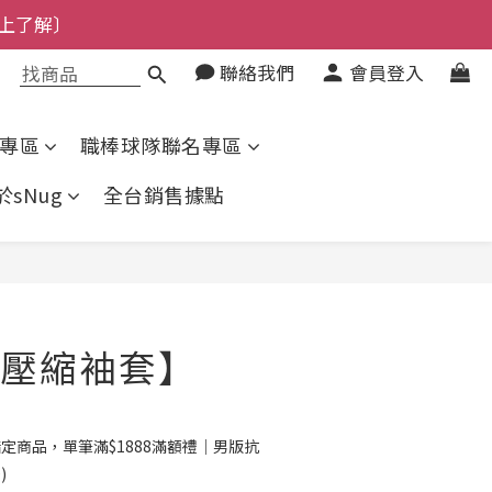
上了解〕
了解〕
了解〕
聯絡我們
會員登入
專區
職棒球隊聯名專區
於sNug
全台銷售據點
立即購買
壓縮袖套】
定商品，單筆滿$1888滿額禮｜男版抗
)