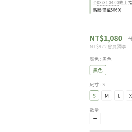
至
08/31 04:00
截止
指
馬襪(價值$660)
NT$1,080
N
NT$972
會員獨享
顏色
: 黑色
黑色
尺寸
: S
S
M
L
X
數量