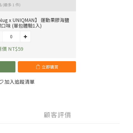
品
(最多 1 件)
Nug x UNIQMAN】 運動果膠海鹽
口味 (單包體驗1入)
價 NT$59
立即購買
加入追蹤清單
顧客評價