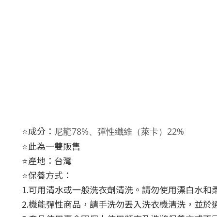
⭐️成分：
尼龍78%、彈性纖維（萊卡）22%
⭐️此為一雙販售
⭐️產地：台灣
⭐️保養方式：
1.可用清水或一般洗衣劑清洗。請勿使用漂白水和
2.機能彈性商品，請手洗勿丟入洗衣機清洗，並於