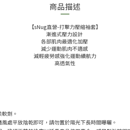
商品描述
【sNug直營-打擊力壓縮袖套】
漸進式壓力設計
各部肌肉最適化加壓
減少運動肌肉不適感
減輕疲勞感強化運動續航力
高透氣性
柔軟劑。
通風處平放陰乾即可，請勿置於陽光下長時間曝曬。