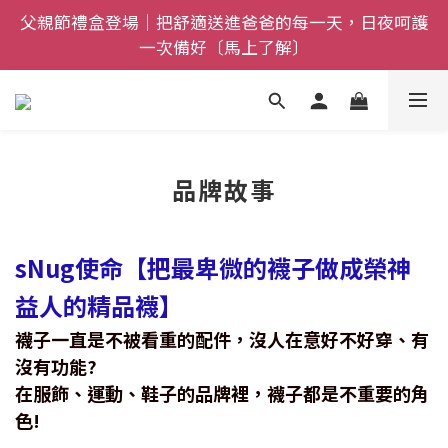
父親節禮盒登場｜把舒適送進爸爸的每一天，日夜呵護
全館$800免運｜任搭８折起｜滿額再送新品-悠哉斑馬
一次備好〔馬上了解〕
襪〔立即了解〕
全館$800免運｜任搭８折起｜滿額再送新品-悠哉斑馬
襪〔立即了解〕
品牌故事
sNug使命【把最卑微的襪子做成榮神
益人的精品襪】
襪子一直是不被看重的配件，沒人在意好不好穿、有
沒有功能?
在服飾、運動、鞋子的品牌裡，襪子都是不重要的角
色!