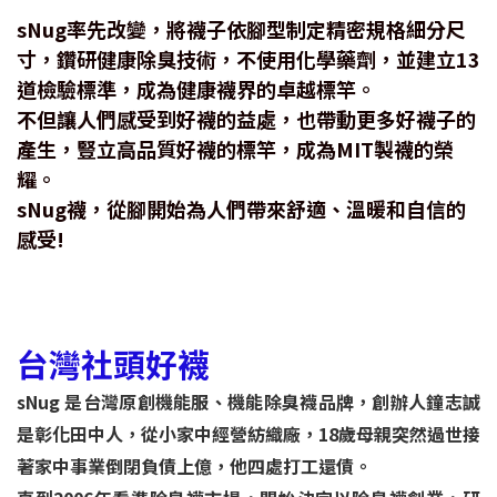
sNug率先改變，將襪子依腳型制定精密規格細分尺
寸，鑽研健康除臭技術，不使用化學藥劑，並建立13
道檢驗標準，成為健康襪界的卓越標竿。
不但讓人們感受到好襪的益處，也帶動更多好襪子的
產生，豎立高品質好襪的標竿，成為MIT製襪的榮
耀。
sNug襪，從腳開始為人們帶來舒適、溫暖和自信的
感受!
台灣社頭好襪
sNug 是台灣原創機能服、機能除臭襪品牌，創辦人鐘志誠
是彰化田中人，從小家中經營紡織廠，18歲母親突然過世接
著家中事業倒閉負債上億，他四處打工還債。