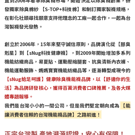
直到2006年看準除臭襪市場，開始決定以除臭襪創業，研
發獨家除臭棉紗 【S-TOP+科技棉】和制訂獨家製襪規格，
在彰化社頭尋找願意支持他理念的工廠一起合作，一起為台
灣製襪發光發熱。
創立於2006年，15年來堅守誠信原則，品牌演化從【腳臭
剋星】到【sNug科技健康襪】，到2009年開始增加多系列
機能紡織商品，易夏貼、運動壓縮腿套、抗臭清新內衣褲、
機能運動服飾、媽媽寶寶機能紡織品等，逐漸轉型成現今的
【sNug給足呵護】健康除臭機能襪品牌，以【舒適你的生
活】為品牌研發核心，獲得百萬消費者口碑推薦，及各大媒
體專題報導。
我們是台灣小小的一間公司，但是我們堅定朝向成為
【能
讓消費者信賴的台灣機能襪品牌】之路前進！
正宗台灣製 產地溯源認證，安心有保障！