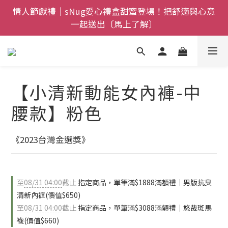
全館$800免運｜任搭８折起｜滿額再送新品-悠哉斑馬
情人節獻禮｜sNug愛心禮盒甜蜜登場！把舒適與心意
一起送出〔馬上了解〕
襪〔立即了解〕
父親節禮盒登場｜把舒適送進爸爸的每一天，日夜呵護
一次備好〔馬上了解〕
全館$800免運｜任搭８折起｜滿額再送新品-悠哉斑馬
【小清新動能女內褲-中
襪〔立即了解〕
腰款】粉色
《2023台灣金選獎》
至
08/31 04:00
截止
指定商品，單筆滿$1888滿額禮｜男版抗臭
清新內褲(價值$650)
至
08/31 04:00
截止
指定商品，單筆滿$3088滿額禮｜悠哉斑馬
襪(價值$660)