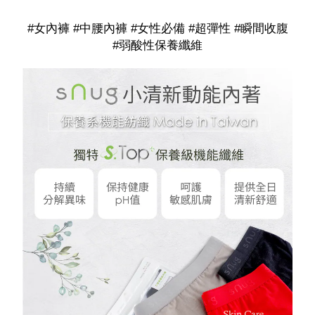
#女內褲 #中腰內褲 #女性必備 #超彈性 #瞬間收腹
#弱酸性保養纖維