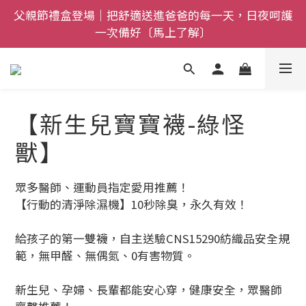
父親節禮盒登場｜把舒適送進爸爸的每一天，日夜呵護
全館$800免運｜任搭８折起｜滿額再送新品-悠哉斑馬
一次備好〔馬上了解〕
襪〔立即了解〕
全館$800免運｜任搭８折起｜滿額再送新品-悠哉斑馬
襪〔立即了解〕
【新生兒寶寶襪-綠怪
獸】
眾多醫師、運動員指定愛用推薦！
【行動的清淨除濕機】10秒除臭，永久有效！
給孩子的第一雙襪，自主送驗CNS15290紡織品安全規
範，無甲醛、無偶氮、0有害物質。
新生兒、孕婦、長輩都能安心穿，健康安全，眾醫師