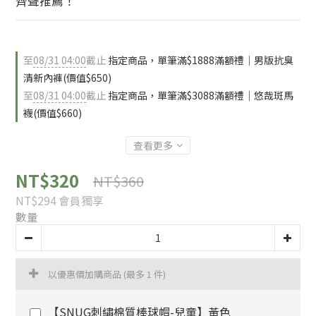
齊聲推薦！
至
08/31 04:00
截止
指定商品，單筆滿$1888滿額禮｜男版抗臭
清新內褲(價值$650)
至
08/31 04:00
截止
指定商品，單筆滿$3088滿額禮｜悠哉斑馬
襪(價值$660)
查看更多
NT$320
NT$360
NT$294
會員獨享
數量
以優惠價加購商品
(最多 1 件)
【SNUG刺繡棉質棒球帽-兒童】黃色