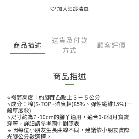
加入追蹤清單
送貨及付款
商品描述
顧客評價
方式
商品描述
⭐️襪筒高度：約腳踝凸點上３－５公分
⭐️成分：棉(S-TOP+消臭棉)85%、彈性纖維15%(一
般厚度款)
⭐️尺寸約為7~10cm的腳丫適用，適合0-6個月寶寶
穿著，詳細請參考圖中對照表
🔹因每位小朋友生長曲線不同，建議依小朋友實際
光腳公分數選擇。