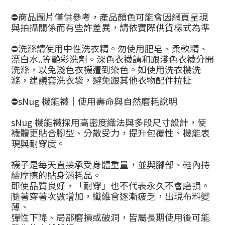
⛔商品圖片僅供參考，產品顏色可能會因網頁呈現
與拍攝關係而有些許差異，請依實際供貨樣式為準
⛔洗滌請使用中性洗衣精。勿使用肥皂、柔軟精、
漂白水..等艷彩洗劑。深色衣襪請和跟淺色衣襪分開
洗滌，以免淺色衣襪遭到染色。如使用洗衣機洗
滌，建議套洗衣袋，避免跟其他衣物配件拉扯
⛔
sNug 機能襪｜使用壽命與自然磨耗說明
sNug 機能襪採用高密度織法與多段尺寸設計，使
襪體更貼合腳型、分散受力，提升包覆性、機能表
現與耐穿度。
襪子是每天直接承受身體重量，並與腳部、鞋內持
續摩擦的貼身消耗品。
即使品質良好，「耐穿」也不代表永久不會磨損。
隨著穿著次數增加，纖維會逐漸疲乏，出現布料變
薄、
彈性下降、局部磨損或破洞，皆屬長期使用後可能