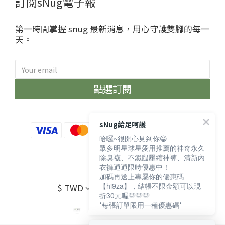
訂閱sNug電子報
第一時間掌握 snug 最新消息，用心守護雙腳的每一
天。
點選訂閱
sNug給足呵護
哈囉~很開心見到你😁
眾多明星球星愛用推薦的神奇永久
除臭襪、不鐵腿壓縮神褲、清新內
衣褲通通限時優惠中！
加碼再送上專屬你的優惠碼
【hi9za】，結帳不限金額可以現
$
TWD
繁體中文
折30元喔🩷🩷🩷
*每張訂單限用一種優惠碼*