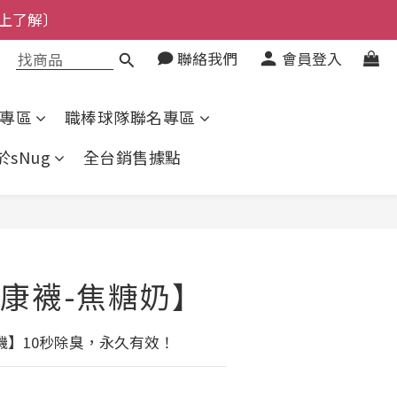
了解〕
了解〕
聯絡我們
會員登入
專區
職棒球隊聯名專區
於sNug
全台銷售據點
立即購買
康襪-焦糖奶】
機】10秒除臭，永久有效！