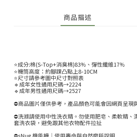
商品描述
⭐️成分:棉(S-Top+消臭棉)83%、彈性纖維17%
⭐️襪筒高度：約腳踝凸點上
8-10
CM
⭐️尺寸請參考圖中尺寸對照表
🔹成年女性通用尺碼→2224
🔹成年男性通用尺碼→2527
⛔商品圖片僅供參考，產品顏色可能會因網頁呈現
⛔洗滌請使用中性洗衣精。勿使用肥皂、柔軟精、
套洗衣袋，避免跟其他衣物配件拉扯
⛔sNug 機能襪｜使用壽命與自然磨耗說明