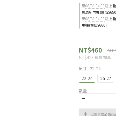
至
08/31 04:00
截止
指
臭清新內褲(價值$650
至
08/31 04:00
截止
指
馬襪(價值$660)
NT$460
NT
NT$423
會員獨享
尺寸
: 22-24
22-24
25-27
數量
以優惠價加購商