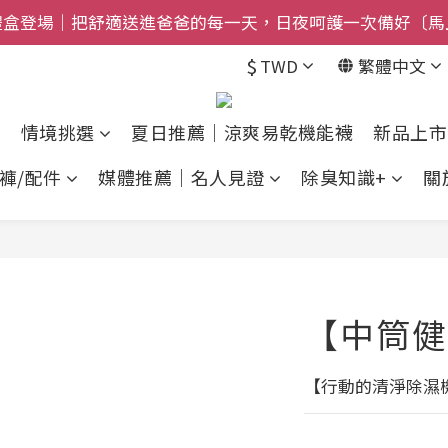
$800免運｜任搭８折起｜滿額再送新品-悠哉斑馬襪〔立即
$800免運｜任搭８折起｜滿額再送新品-悠哉斑馬襪〔立即
$
TWD
繁體中文
情境挑選
夏日推薦｜涼爽易乾機能襪
新品上市
褲/配件
媒體推薦｜名人見證
除臭知識+
關
【中筒健
【行動的清淨除濕