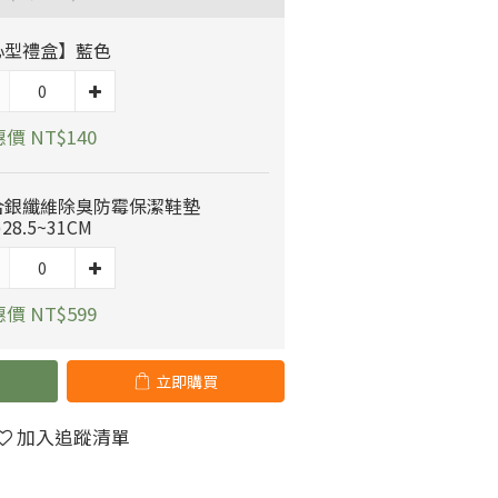
心型禮盒】藍色
價 NT$140
合銀纖維除臭防霉保潔鞋墊
)28.5~31CM
價 NT$599
立即購買
加入追蹤清單