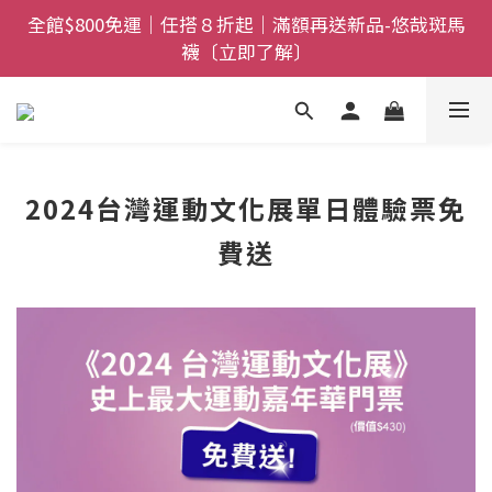
全館$800免運｜任搭８折起｜滿額再送新品-悠哉斑馬
全館$800免運｜任搭８折起｜滿額再送新品-悠哉斑馬
襪〔立即了解〕
襪〔立即了解〕
情人節獻禮｜sNug愛心禮盒甜蜜登場！把舒適與心意
一起送出〔馬上了解〕
父親節禮盒登場｜把舒適送進爸爸的每一天，日夜呵護
2024台灣運動文化展單日體驗票免
一次備好〔馬上了解〕
費送
全館$800免運｜任搭８折起｜滿額再送新品-悠哉斑馬
襪〔立即了解〕