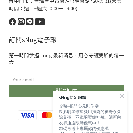
台中門市：台灣台中市南區忠明南路760號 B1(營業
時間：週二~週六10:00－19:00)
訂閱sNug電子報
第一時間掌握 snug 最新消息，用心守護雙腳的每一
天。
點選訂閱
sNug給足呵護
哈囉~很開心見到你😁
眾多明星球星愛用推薦的神奇永久
除臭襪、不鐵腿壓縮神褲、清新內
衣褲通通限時優惠中！
加碼再送上專屬你的優惠碼