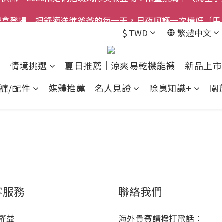
$800免運｜任搭８折起｜滿額再送新品-悠哉斑馬襪〔立即
禮盒登場｜把舒適送進爸爸的每一天，日夜呵護一次備好〔馬
$
TWD
繁體中文
$800免運｜任搭８折起｜滿額再送新品-悠哉斑馬襪〔立即
情境挑選
夏日推薦｜涼爽易乾機能襪
新品上市
褲/配件
媒體推薦｜名人見證
除臭知識+
關
客服務
聯絡我們
權益
海外貴賓請撥打電話：