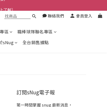
了解〕
上了解〕
聯絡我們
會員登入
了解〕
專區
職棒球隊聯名專區
於sNug
全台銷售據點
訂閱sNug電子報
第一時間掌握 snug 最新消息，