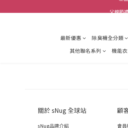
全館
父親節
全館
最新優惠
除臭襪全分類
其他聯名系列
機能衣
關於 sNug 全球站
顧
sNug品牌介紹
會員