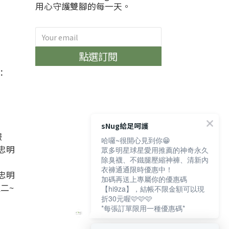
用心守護雙腳的每一天。
)
點選訂閱
：
sNug給足呵護
服
哈囉~很開心見到你😁
忠明
眾多明星球星愛用推薦的神奇永久
除臭襪、不鐵腿壓縮神褲、清新內
衣褲通通限時優惠中！
忠明
加碼再送上專屬你的優惠碼
週二~
【hi9za】，結帳不限金額可以現
折30元喔🩷🩷🩷
*每張訂單限用一種優惠碼*