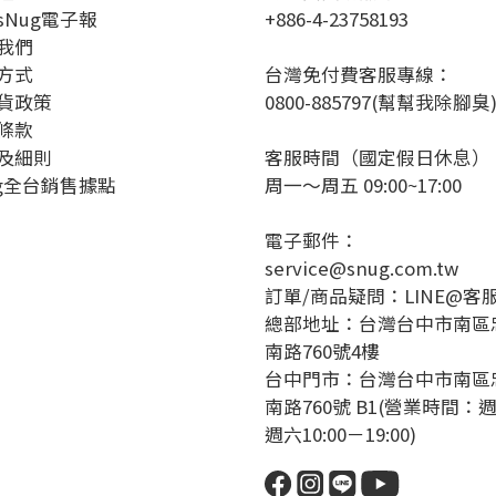
sNug電子報
+886-4-23758193
我們
方式
台灣免付費客服專線：
貨政策
0800-885797(幫幫我除腳臭
條款
及細則
客服時間（國定假日休息）
ug全台銷售據點
周一～周五 09:00~17:00
電子郵件：
service@snug.com.tw
訂單/商品疑問：
LINE@客
總部地址：台灣台中市南區
南路760號4樓
台中門市：台灣台中市南區
南路760號 B1(營業時間：
週六10:00－19:00)