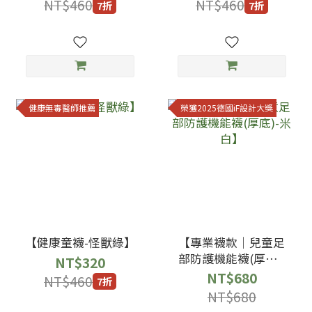
NT$460
NT$460
7折
7折
健康無毒醫師推薦
榮獲2025德國iF設計大獎
【健康童襪-怪獸綠】
【專業襪款｜兒童足
部防護機能襪(厚底)-
NT$320
米白】
NT$680
NT$460
7折
NT$680