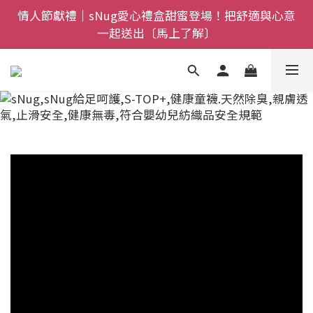
全館$800免運｜任搭８折起｜滿額再送新品-悠哉斑馬
情人節獻禮｜sNug愛心禮盒甜蜜登場！把舒適與心意
一起送出〔馬上了解〕
襪〔立即了解〕
父親節禮盒登場｜把舒適送進爸爸的每一天，日夜呵護
一次備好〔馬上了解〕
全館$800免運｜任搭８折起｜滿額再送新品-悠哉斑馬
襪〔立即了解〕