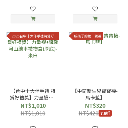
2025台中十大伴手禮特賞好禮獎
給孩子的第一雙襪
【台中十大伴手禮 特
【中筒新生兒寶寶襪-
賞好禮獎】力量襪+鐵
馬卡藍】
靴阿山繪本禮物盒(厚
NT$1,010
NT$320
底)-米白
NT$1,010
NT$420
7.6折