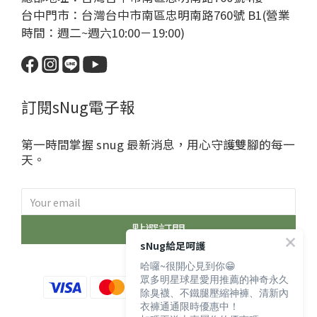
台中門市：台灣台中市南區忠明南路760號 B1(營業
時間：週二~週六10:00－19:00)
訂閱sNug電子報
第一時間掌握 snug 最新消息，用心守護雙腳的每一
天。
點選訂閱
sNug給足呵護
哈囉~很開心見到你😁
眾多明星球星愛用推薦的神奇永久
除臭襪、不鐵腿壓縮神褲、清新內
衣褲通通限時優惠中！