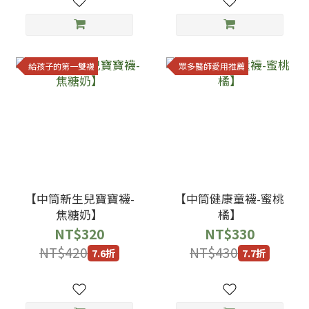
給孩子的第一雙襪
眾多醫師愛用推薦
【中筒新生兒寶寶襪-
【中筒健康童襪-蜜桃
焦糖奶】
橘】
NT$320
NT$330
NT$420
NT$430
7.6折
7.7折