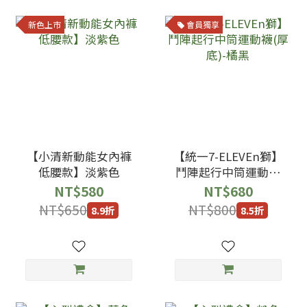
新色上市
會員獨享
【小清新動能女內褲
【統一7-ELEVEn獅】
低腰款】淡紫色
鬥陣起行中筒運動襪
(厚底)-橘黑
NT$580
NT$680
NT$650
NT$800
8.9折
8.5折