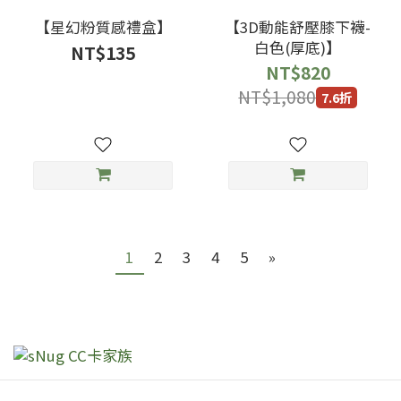
【星幻粉質感禮盒】
【3D動能舒壓膝下襪-
白色(厚底)】
NT$135
NT$820
NT$1,080
7.6折
1
2
3
4
5
»