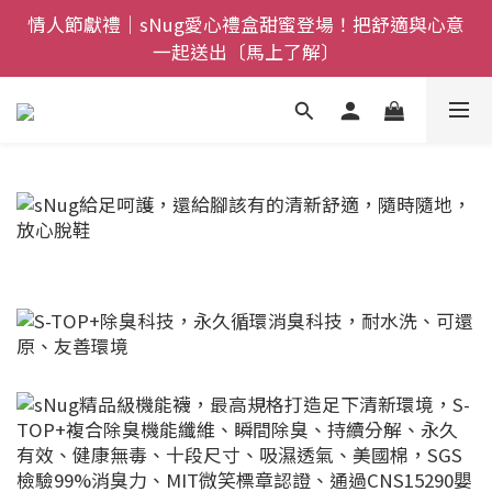
全館$800免運｜任搭８折起｜滿額再送新品-悠哉斑馬
情人節獻禮｜sNug愛心禮盒甜蜜登場！把舒適與心意
一起送出〔馬上了解〕
襪〔立即了解〕
父親節禮盒登場｜把舒適送進爸爸的每一天，日夜呵護
一次備好〔馬上了解〕
全館$800免運｜任搭８折起｜滿額再送新品-悠哉斑馬
襪〔立即了解〕