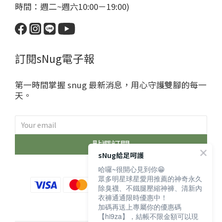
時間：週二~週六10:00－19:00)
訂閱sNug電子報
第一時間掌握 snug 最新消息，用心守護雙腳的每一
天。
點選訂閱
sNug給足呵護
哈囉~很開心見到你😁
眾多明星球星愛用推薦的神奇永久
除臭襪、不鐵腿壓縮神褲、清新內
衣褲通通限時優惠中！
加碼再送上專屬你的優惠碼
【hi9za】，結帳不限金額可以現