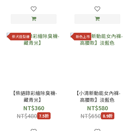
柴犬造型襪
新色上市
【柴語錄彩繪除臭襪-
【小清新動能女內褲-
藏青米】
高腰款】淡藍色
NT$360
NT$580
NT$480
NT$650
7.5折
8.9折