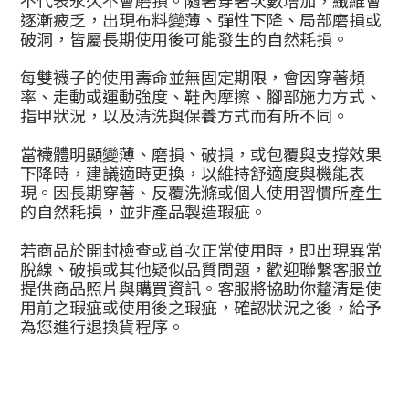
不代表永久不會磨損。隨著穿著次數增加，纖維會
逐漸疲乏，出現布料變薄、彈性下降、局部磨損或
破洞，皆屬長期使用後可能發生的自然耗損。
每雙襪子的使用壽命並無固定期限，會因穿著頻
率、走動或運動強度、鞋內摩擦、腳部施力方式、
指甲狀況，以及清洗與保養方式而有所不同。
當襪體明顯變薄、磨損、破損，或包覆與支撐效果
下降時，建議適時更換，以維持舒適度與機能表
現。因長期穿著、反覆洗滌或個人使用習慣所產生
的自然耗損，並非產品製造瑕疵。
若商品於開封檢查或首次正常使用時，即出現異常
脫線、破損或其他疑似品質問題，歡迎聯繫客服並
提供商品照片與購買資訊。客服將協助你釐清是使
用前之瑕疵或使用後之瑕疵，確認狀況之後，給予
為您進行退換貨程序。