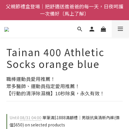
父親節禮盒登場｜把舒適送進爸爸的每一天，日夜呵護
全館$800免運｜任搭８折起｜滿額再送新品-悠哉斑馬
一次備好〔馬上了解〕
襪〔立即了解〕
全館$800免運｜任搭８折起｜滿額再送新品-悠哉斑馬
襪〔立即了解〕
Tainan 400 Athletic
Socks orange blue
職棒運動員愛用推薦！
眾多醫師、運動員指定愛用推薦！
【行動的清淨除濕機】10秒除臭，永久有效！
Until
08/31 04:00
單筆滿$1888滿額禮｜男版抗臭清新內褲(價
值$650) on selected products