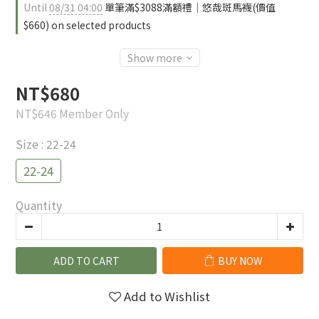
Until
08/31 04:00
單筆滿$3088滿額禮｜悠哉斑馬襪(價值
$660) on selected products
Show more
NT$680
NT$646
Member Only
Size
: 22-24
22-24
Quantity
ADD TO CART
BUY NOW
Add to Wishlist