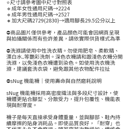
⭐️尺寸請參考圖中尺寸對照表
🔹成年女性通用尺碼→2224
🔹成年男性通用尺碼→2527
🔸加大尺碼2729(2830)→適用腳長29.5公分以上
⛔商品圖片僅供參考，產品顏色可能會因網頁呈現
與拍攝關係而有些許差異，請依實際供貨樣式為準
⛔洗滌請使用中性洗衣精。勿使用肥皂、柔軟精、
漂白水..等艷彩洗劑。深色衣襪請和跟淺色衣襪分開
洗滌，以免淺色衣襪遭到染色。如使用洗衣機洗
滌，建議套洗衣袋，避免跟其他衣物配件拉扯
⛔sNug 機能襪｜使用壽命與自然磨耗說明
sNug 機能襪採用高密度織法與多段尺寸設計，使
襪體更貼合腳型、分散受力，提升包覆性、機能表
現與耐穿度。
襪子是每天直接承受身體重量，並與腳部、鞋內持
續摩擦的貼身消耗品。即使品質良好，「耐穿」也