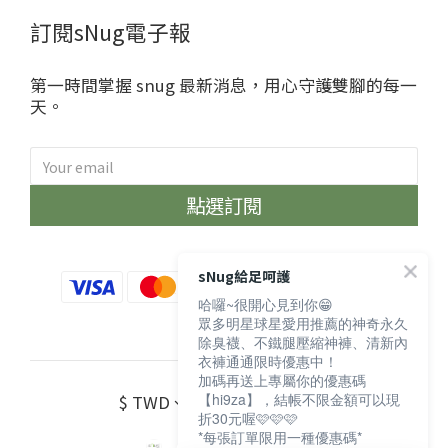
訂閱sNug電子報
第一時間掌握 snug 最新消息，用心守護雙腳的每一
天。
點選訂閱
sNug給足呵護
哈囉~很開心見到你😁
眾多明星球星愛用推薦的神奇永久
除臭襪、不鐵腿壓縮神褲、清新內
衣褲通通限時優惠中！
加碼再送上專屬你的優惠碼
【hi9za】，結帳不限金額可以現
$
TWD
English
折30元喔🩷🩷🩷
*每張訂單限用一種優惠碼*