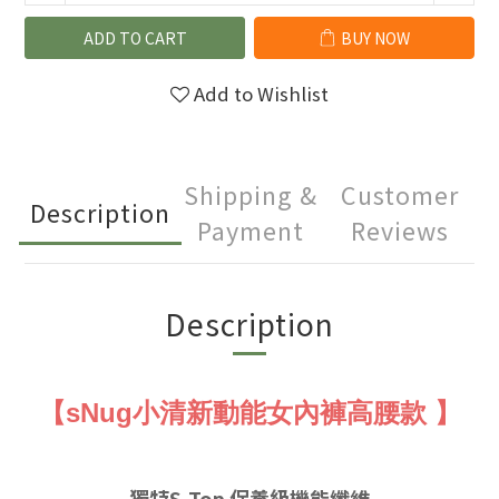
ADD TO CART
BUY NOW
Add to Wishlist
Shipping &
Customer
Description
Payment
Reviews
Description
【sNug小清新動能女內褲高腰款 】
獨特S-Top 保養級機能纖維