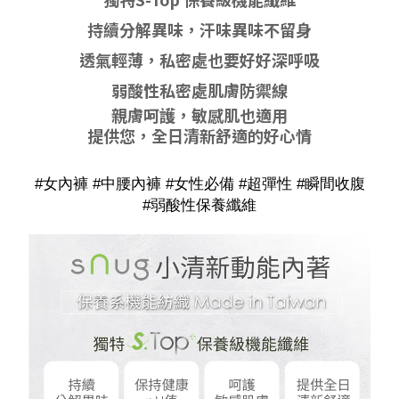
持續分解異味，汗味異味不留身
透氣輕薄，私密處也要好好深呼吸
弱酸性私
密處肌膚防禦線
親膚呵護，敏感肌也適用
提供您，全日清新舒適的好心情
#女內褲 #中腰內褲 #女性必備 #超彈性 #瞬間收腹
#弱酸性保養纖維