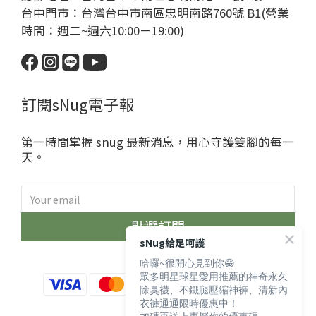
台中門市：台灣台中市南區忠明南路760號 B1(營業
時間：週二~週六10:00－19:00)
訂閱sNug電子報
第一時間掌握 snug 最新消息，用心守護雙腳的每一
天。
點選訂閱
sNug給足呵護
哈囉~很開心見到你😁
眾多明星球星愛用推薦的神奇永久
除臭襪、不鐵腿壓縮神褲、清新內
衣褲通通限時優惠中！