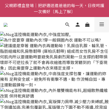
父親節禮盒登場｜把舒適送進爸爸的每一天，日夜呵護
全館$800免運｜任搭８折起｜滿額再送新品-悠哉斑馬
一次備好〔馬上了解〕
襪〔立即了解〕
全館$800免運｜任搭８折起｜滿額再送新品-悠哉斑馬
襪〔立即了解〕