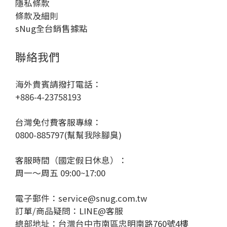
隱私條款
條款及細則
sNug全台銷售據點
聯絡我們
海外貴賓請撥打電話：
+886-4-23758193
台灣免付費客服專線：
0800-885797(幫幫我除腳臭)
客服時間（國定假日休息）：
周一～周五 09:00~17:00
電子郵件：service@snug.com.tw
訂單/商品疑問：
LINE@客服
總部地址：台灣台中市南區忠明南路760號4樓