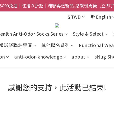
$800免運｜任搭８折起｜滿額再送新品-悠哉斑馬襪〔立即
$800免運｜任搭８折起｜滿額再送新品-悠哉斑馬襪〔立即
$
TWD
English
快訊｜2026限定俐落斑馬除臭襪登場！限量預購中〔馬上了
禮盒登場｜把舒適送進爸爸的每一天，日夜呵護一次備好〔馬
ealth Anti-Odor Socks Series
Style & Select
$800免運｜任搭８折起｜滿額再送新品-悠哉斑馬襪〔立即
棒球隊聯名專區
其他聯名系列
Functional Wea
on
anti-odor-knowledge
about
sNug Sho
感謝您的支持，此活動已結束!