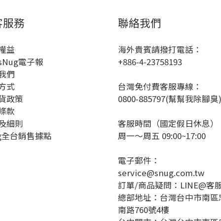
客服務
聯絡我們
權益
海外貴賓請撥打電話：
sNug電子報
+886-4-23758193
我們
方式
台灣免付費客服專線：
貨政策
0800-885797(幫幫我除腳臭
條款
及細則
客服時間（國定假日休息）
ug全台銷售據點
周一～周五 09:00~17:00
電子郵件：
service@snug.com.tw
訂單/商品疑問：
LINE@客
總部地址：台灣台中市南區
南路760號4樓