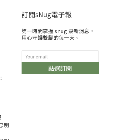
訂閱sNug電子報
第一時間掌握 snug 最新消息，
用心守護雙腳的每一天。
)
點選訂閱
：
服
忠明