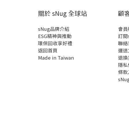
關於 sNug 全球站
顧
sNug品牌介紹
會員
ESG精神與推動
訂閱
環保回收享好禮
聯絡
返回首頁
運送
Made in Taiwan
退換
隱私
條款
sN