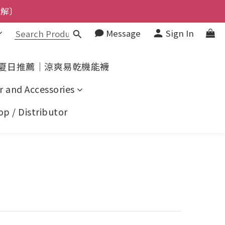
了解〕
了解〕
Message
Sign In
解〕
上了解〕
夏日推薦｜涼爽易乾機能襪
了解〕
r and Accessories
p / Distributor