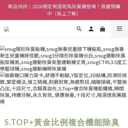
全館$800免運｜任搭８折起｜滿額再送新品-悠哉斑馬
新品快訊｜2026限定俐落斑馬除臭襪登場！限量預購
襪〔立即了解〕
中〔馬上了解〕
父親節禮盒登場｜把舒適送進爸爸的每一天，日夜呵護
一次備好〔馬上了解〕
全館$800免運｜任搭８折起｜滿額再送新品-悠哉斑馬
襪〔立即了解〕
S.TOP+黃金比例複合機能除臭