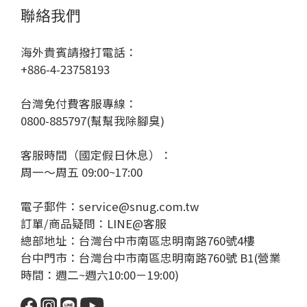
聯絡我們
海外貴賓請撥打電話：
+886-4-23758193
台灣免付費客服專線：
0800-885797(幫幫我除腳臭)
客服時間（國定假日休息）：
周一～周五 09:00~17:00
電子郵件：service@snug.com.tw
訂單/商品疑問：
LINE@客服
總部地址：台灣台中市南區忠明南路760號4樓
台中門市：台灣台中市南區忠明南路760號 B1(營業
時間：週二~週六10:00－19:00)