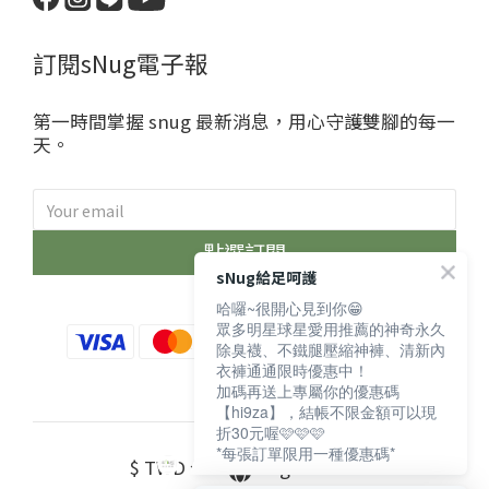
訂閱sNug電子報
第一時間掌握 snug 最新消息，用心守護雙腳的每一
天。
點選訂閱
sNug給足呵護
哈囉~很開心見到你😁
眾多明星球星愛用推薦的神奇永久
除臭襪、不鐵腿壓縮神褲、清新內
衣褲通通限時優惠中！
加碼再送上專屬你的優惠碼
【hi9za】，結帳不限金額可以現
折30元喔🩷🩷🩷
*每張訂單限用一種優惠碼*
$
TWD
English