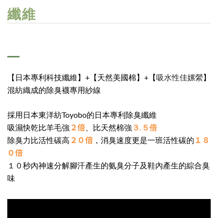
纖維
吸水性佳嫘縈
【日本專利科技纖維】+【天然美國棉】+【
】
混紡織成的除臭襪專用紗線
採用日本東洋紡Toyobo的日本專利除臭纖維
２倍
吸濕快乾比羊毛強
、比天然棉強
３.５倍
２０倍
１８
除臭力比活性碳高
，消臭速度更是一班活性碳的
０倍
１０秒內神速分解腳汗產生的氨臭分子及鞋內產生的綜合臭
味