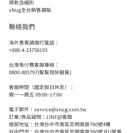
條款及細則
sNug全台銷售據點
聯絡我們
海外貴賓請撥打電話：
+886-4-23758193
台灣免付費客服專線：
0800-885797(幫幫我除腳臭)
客服時間（國定假日休息）：
周一～周五 09:00~17:00
電子郵件：service@snug.com.tw
訂單/商品疑問：
LINE@客服
總部地址：台灣台中市南區忠明南路760號4樓
台中門市：台灣台中市南區忠明南路760號 B1(營業