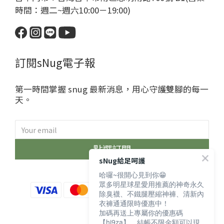
時間：週二~週六10:00－19:00)
訂閱sNug電子報
第一時間掌握 snug 最新消息，用心守護雙腳的每一
天。
點選訂閱
sNug給足呵護
哈囉~很開心見到你😁
眾多明星球星愛用推薦的神奇永久
除臭襪、不鐵腿壓縮神褲、清新內
衣褲通通限時優惠中！
加碼再送上專屬你的優惠碼
【hi9za】，結帳不限金額可以現