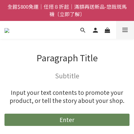
全館$800免運｜任搭８折起｜滿額再送新品-悠哉斑馬
全館$800免運｜任搭８折起｜滿額再送新品-悠哉斑馬
襪〔立即了解〕
襪〔立即了解〕
情人節獻禮｜sNug愛心禮盒甜蜜登場！把舒適與心意
一起送出〔馬上了解〕
父親節禮盒登場｜把舒適送進爸爸的每一天，日夜呵護
Paragraph Title
一次備好〔馬上了解〕
全館$800免運｜任搭８折起｜滿額再送新品-悠哉斑馬
Subtitle
襪〔立即了解〕
Input your text contents to promote your
product, or tell the story about your shop.
Enter