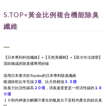
S.TOP+黃金比例複合機能除臭
纖維
吸水性佳嫘縈
【日本專利科技纖維】+【天然美國棉】+【
】
混紡織成的除臭襪專用紗線
採用日本東洋紡Toyobo的日本專利除臭纖維
２倍
３.５倍
吸濕快乾比羊毛強
、比天然棉強
２０倍
１８
除臭力比活性碳高
，消臭速度更是一班活性碳的
０倍
１０秒內神速分解腳汗產生的氨臭分子及鞋內產生的綜合臭