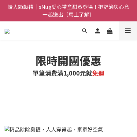
全館$800免運｜任搭８折起｜滿額再送新品-悠哉斑馬
情人節獻禮｜sNug愛心禮盒甜蜜登場！把舒適與心意
一起送出〔馬上了解〕
襪〔立即了解〕
父親節禮盒登場｜把舒適送進爸爸的每一天，日夜呵護
一次備好〔馬上了解〕
全館$800免運｜任搭８折起｜滿額再送新品-悠哉斑馬
限時開團優惠
襪〔立即了解〕
單筆消費滿1,000元就
免運