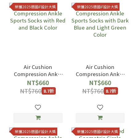
榮獲2025德國iF設計大獎
榮獲2025德國iF設計大獎
Air Cushion
Air Cushion
Compression Ankle
Compression Ankle
Sports Socks with
Sports Socks with
NT$660
NT$660
Red and Black Color
Dark Blue and Light
NT$760
NT$760
8.7折
8.7折
Green Color
榮獲2025德國iF設計大獎
榮獲2025德國iF設計大獎