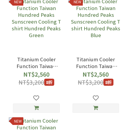
NEW
NEW
Titanium Cooler
Titanium Cooler
Function Taiwan
Function Taiwan
Hundred Peaks
Hundred Peaks
NT$2,560
NT$2,560
Sunscreen Cooling
Sunscreen Cooling
NT$3,200
NT$3,200
8折
8折
T shirt Hundred
T shirt Hundred
Peaks Green
Peaks Blue
NEW