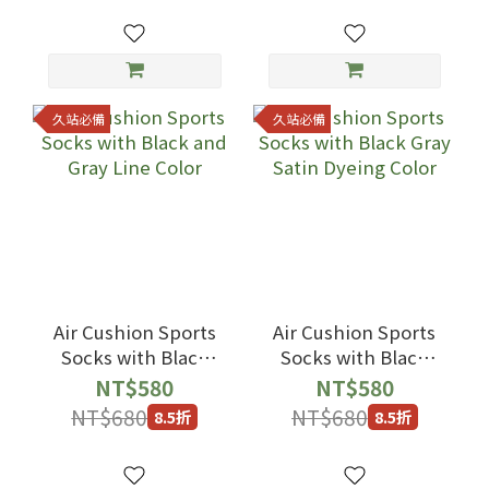
久站必備
久站必備
Air Cushion Sports
Air Cushion Sports
Socks with Black
Socks with Black
and Gray Line Color
Gray Satin Dyeing
NT$580
NT$580
Color
NT$680
NT$680
8.5折
8.5折