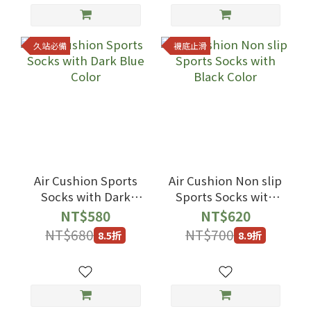
久站必備
襪底止滑
Air Cushion Sports
Air Cushion Non slip
Socks with Dark
Sports Socks with
Blue Color
Black Color
NT$580
NT$620
NT$680
NT$700
8.5折
8.9折