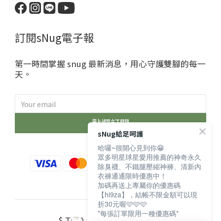
訂閱sNug電子報
第一時間掌握 snug 最新消息，用心守護雙腳的每一
天。
點選訂閱
sNug給足呵護
哈囉~很開心見到你😁
眾多明星球星愛用推薦的神奇永久
除臭襪、不鐵腿壓縮神褲、清新內
衣褲通通限時優惠中！
加碼再送上專屬你的優惠碼
【hi9za】，結帳不限金額可以現
折30元喔🩷🩷🩷
*每張訂單限用一種優惠碼*
$
TWD
English