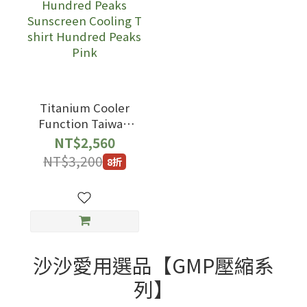
Titanium Cooler
Function Taiwan
Hundred Peaks
NT$2,560
Sunscreen Cooling
NT$3,200
8折
T shirt Hundred
Peaks Pink
沙沙愛用選品【GMP壓縮系
列】