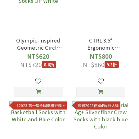
Olympic-Inspired
CTRL 3.5°
Geometric Circle
Ergonomic
Premium Athletic
Basketball Socks
NT$620
NT$800
Socks Off White
with Black Color
NT$720
NT$860
8.6折
9.3折
《2023 第一屆全國織襪評鑑金獎》
榮獲2025德國iF設計大獎