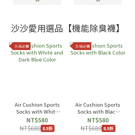
沙沙愛用選品【機能除臭襪】
久站必備
久站必備
Air Cushion Sports
Air Cushion Sports
Socks with White
Socks with Black
and Dark Blue Color
Color
NT$580
NT$580
NT$680
NT$680
8.5折
8.5折