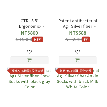
CTRL 3.5°
Patent antibacterial
Ergonomic
Ag+ Silver fiber
Basketball Socks
Crew Socks with
NT$800
NT$588
with White and Blue
black blue Color
NT$860
NT$980
9.3折
6折
Color
榮獲2025德國iF設計大獎
榮獲2025德國iF設計大獎