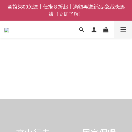
全館$800免運｜任搭８折起｜滿額再送新品-悠哉斑馬
全館$800免運｜任搭８折起｜滿額再送新品-悠哉斑馬
襪〔立即了解〕
襪〔立即了解〕
情人節獻禮｜sNug愛心禮盒甜蜜登場！把舒適與心意
一起送出〔馬上了解〕
父親節禮盒登場｜把舒適送進爸爸的每一天，日夜呵護
一次備好〔馬上了解〕
全館$800免運｜任搭８折起｜滿額再送新品-悠哉斑馬
襪〔立即了解〕