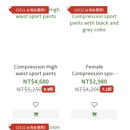
《2021 台灣金選獎》
《2022 台灣金選獎》
Compression High
Female
waist sport pants
Compression sport
pants with black
NT$4,680
NT$2,980
and grey color
NT$5,250
NT$4,200
8.9折
7.1折
《2022 台灣金選獎》