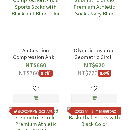
Air Cushion
Olympic-Inspired
Compression Ankle
Geometric Circle
Sports Socks with
Premium Athletic
NT$660
NT$620
Black and Blue Color
Socks Navy Blue
NT$760
NT$720
8.7折
8.6折
榮獲2025德國iF設計大獎
《2023 第一屆全國織襪評鑑金獎》