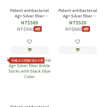
Patent antibacterial
Patent antibacterial
Ag+ Silver fiber
Ag+ Silver fiber
Crew Socks with
Ankle Socks with
NT$588
NT$528
black gray Color
black Milk White
NT$980
NT$880
6折
6折
Color
榮獲2025德國iF設計大獎
Patent antibacterial