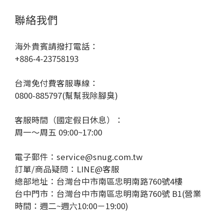
聯絡我們
海外貴賓請撥打電話：
+886-4-23758193
台灣免付費客服專線：
0800-885797(幫幫我除腳臭)
客服時間（國定假日休息）：
周一～周五 09:00~17:00
電子郵件：service@snug.com.tw
訂單/商品疑問：
LINE@客服
總部地址：台灣台中市南區忠明南路760號4樓
台中門市：台灣台中市南區忠明南路760號 B1(營業
時間：週二~週六10:00－19:00)