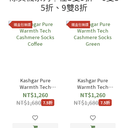
5折、9雙8折
鐵盒包裝版
鐵盒包裝版
Kashgar Pure
Kashgar Pure
Warmth Tech
Warmth Tech
Cashmere Socks
Cashmere Socks
NT$1,260
NT$1,260
Coffee
Green
NT$1,680
NT$1,680
7.5折
7.5折