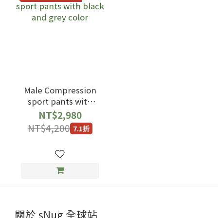
Male Compression
sport pants with
black and grey color
NT$2,980
NT$4,200
7.1折
關於 sNug 全球站