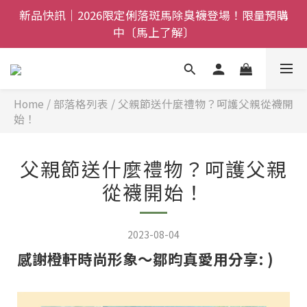
全館$800免運｜任搭８折起｜滿額再送新品-悠哉斑馬
新品快訊｜2026限定俐落斑馬除臭襪登場！限量預購
襪〔立即了解〕
中〔馬上了解〕
父親節禮盒登場｜把舒適送進爸爸的每一天，日夜呵護
一次備好〔馬上了解〕
Home
/
部落格列表
/
父親節送什麼禮物？呵護父親從襪開
全館$800免運｜任搭８折起｜滿額再送新品-悠哉斑馬
始！
襪〔立即了解〕
父親節送什麼禮物？呵護父親
從襪開始！
2023-08-04
感謝橙軒時尚形象～鄒昀真愛用分享: )