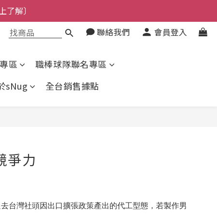
上了解〕
了解〕
聯絡我們
會員登入
了解〕
專區
職棒球隊聯名專區
於sNug
全台銷售據點
競爭力
過去台灣社頭因出口擴張政策產出的代工型態，若製作男