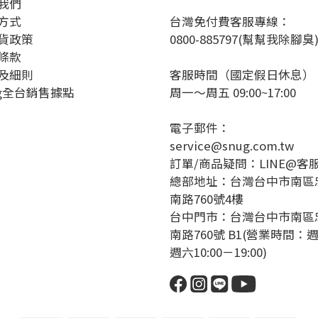
我們
方式
台灣免付費客服專線：
貨政策
0800-885797(幫幫我除腳臭
條款
及細則
客服時間（國定假日休息）
ug全台銷售據點
周一～周五 09:00~17:00
電子郵件：
service@snug.com.tw
訂單/商品疑問：
LINE@客
總部地址：台灣台中市南區
南路760號4樓
台中門市：台灣台中市南區
南路760號 B1(營業時間：
週六10:00－19:00)