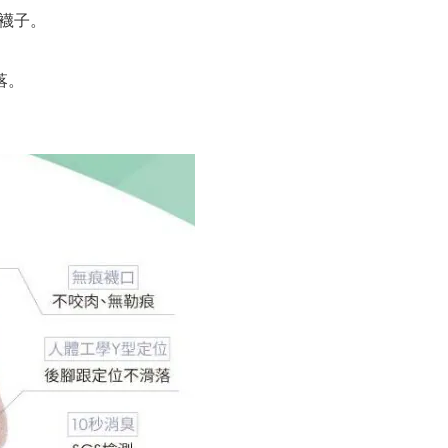
的襪子。
。
落。