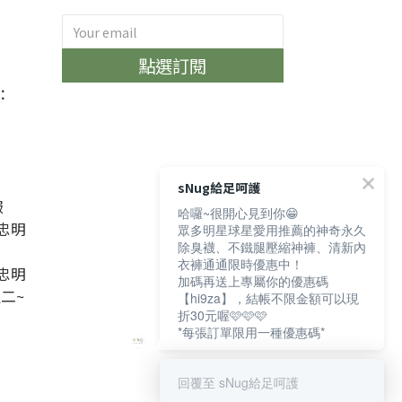
)
點選訂閱
：
sNug給足呵護
服
哈囉~很開心見到你😁
忠明
眾多明星球星愛用推薦的神奇永久
除臭襪、不鐵腿壓縮神褲、清新內
衣褲通通限時優惠中！
忠明
加碼再送上專屬你的優惠碼
週二~
【hi9za】，結帳不限金額可以現
折30元喔🩷🩷🩷
*每張訂單限用一種優惠碼*
回覆至 sNug給足呵護