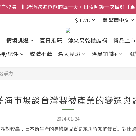
禮盒登場｜把舒適送進爸爸的每一天，日夜呵護一次備好〔馬
$800免運｜任搭８折起｜滿額再送新品-悠哉斑馬襪〔立即
$
TWD
繁體中文
$800免運｜任搭８折起｜滿額再送新品-悠哉斑馬襪〔立即
情境挑選
夏日推薦｜涼爽易乾機能襪
新品上市
褲/配件
媒體推薦｜名人見證
除臭知識+
關
競爭力
藍海市場談台灣製襪產業的變遷與
2024-01-24
檻相對較高，日本所生產的男襪類品質是眾所皆知的優質。對比