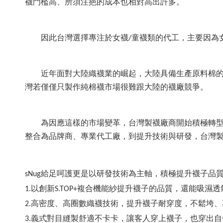
襪門檻高、所須注挹的成本也相對高出許多。
因此台灣選擇專注於女襪/童襪類的代工，主要因為
近年面對大陸織襪業的崛起，大陸具備生產原料棉
灣若僅僅只製作純棉襪市場很難跟大陸的襪廠競爭。
為因應這樣的市場變革，台灣製襪廠商開始積極轉型
整合為品牌商、專業代工廠，到提升技術與研發，台灣
sNug給足呵護更是以研發技術為主軸，積極提升襪子品
1.以創新S.TOP+複合機能紗提升襪子的品質，還能吸濕
2.高密度、高圈數織襪技術，提升襪子耐穿度，不鬆垮
3.義式對目縫製舒適不卡卡，讓客人穿上襪子，也穿出自