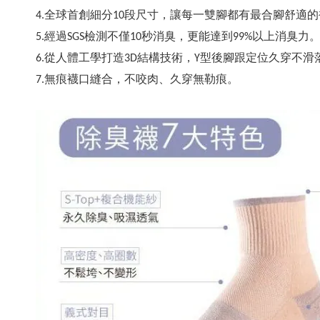
4.全球首創細分10段尺寸，讓每一雙腳都有最合腳舒適
5.經過SGS檢測不僅10秒消臭，更能達到99%以上消臭力
6.從人體工學打造3D結構技術，Y型後腳跟定位久穿不滑
7.無痕襪口縫合，不咬肉、久穿無勒痕。