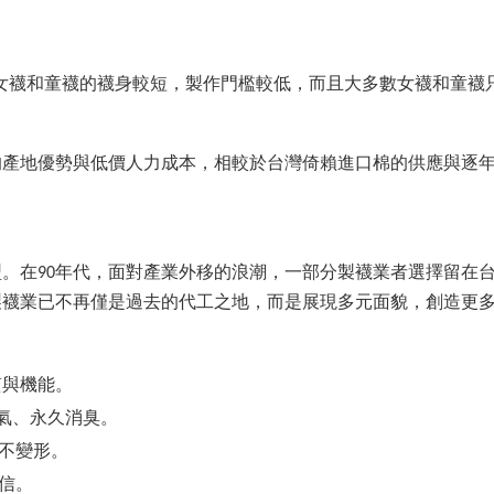
女襪和童襪的襪身較短，製作門檻較低，而且大多數女襪和童襪
的產地優勢與低價人力成本，相較於台灣倚賴進口棉的供應與逐
。在90年代，面對產業外移的浪潮，一部分製襪業者選擇留在
製襪業已不再僅是過去的代工之地，而是展現多元面貌，創造更
質與機能。
透氣、永久消臭。
、不變形。
信。