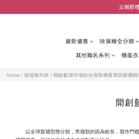
父親節
全館
全館
最新優惠
除臭襪全分類
其他聯名系列
機能衣
Home
/
部落格列表
/
開創藍海市場談台灣製襪產業的變遷與
開創
以全球製襪型態分類，男襪類的因為較長，製作門