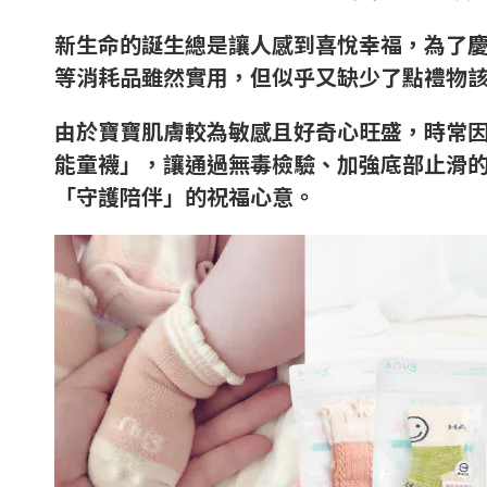
新生命的誕生總是讓人感到喜悅幸福，為了
等消耗品雖然實用，但似乎又缺少了點禮物
由於寶寶肌膚較為敏感且好奇心旺盛，時常因
能童襪」，讓通過無毒檢驗、加強底部止滑
「守護陪伴」的祝福心意。