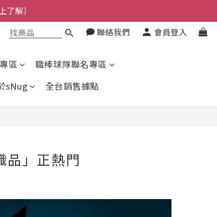
上了解〕
了解〕
聯絡我們
會員登入
了解〕
專區
職棒球隊聯名專區
於sNug
全台銷售據點
織品」正熱門