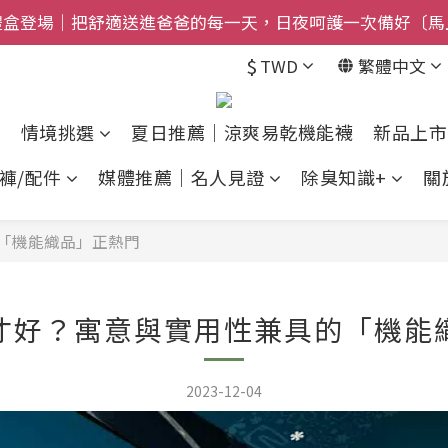
禮盒登場｜把舒適送進爸爸的每一天，日夜呵護一次備好〔馬
$800免運｜任搭８折起｜滿額再送新品-悠哉斑馬襪〔立即
$
TWD
繁體中文
$800免運｜任搭８折起｜滿額再送新品-悠哉斑馬襪〔立即
情境挑選
夏日推薦｜涼爽易乾機能襪
新品上市
褲/配件
媒體推薦｜名人見證
除臭知識+
關
「機能織品」正熱門
才好？寓意與實用性兼具的「機能
2023-12-04