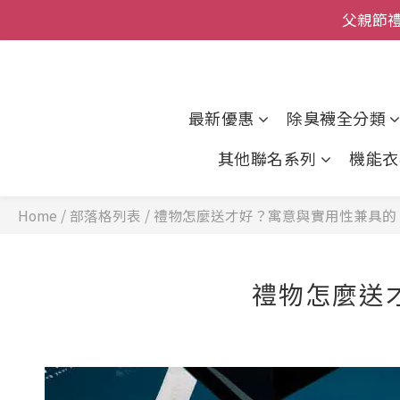
父親節
全館
全館
最新優惠
除臭襪全分類
其他聯名系列
機能衣
Home
/
部落格列表
/
禮物怎麼送才好？寓意與實用性兼具的
禮物怎麼送