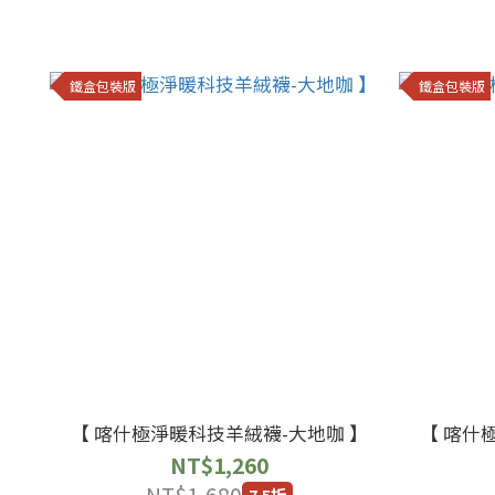
鐵盒包裝版
鐵盒包裝版
【 喀什極淨暖科技羊絨襪-大地咖 】
【 喀什
NT$1,260
NT$1,680
7.5折