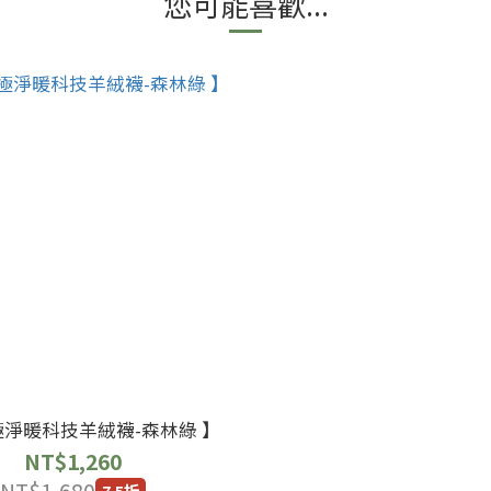
您可能喜歡...
極淨暖科技羊絨襪-森林綠 】
NT$1,260
NT$1,680
7.5折