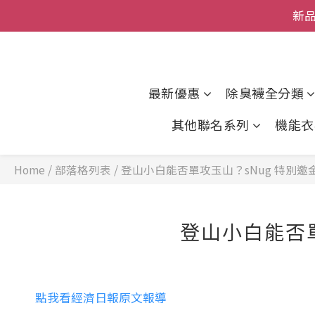
父親節
全館
全館
最新優惠
除臭襪全分類
其他聯名系列
機能衣
Home
/
部落格列表
/
登山小白能否單攻玉山？sNug 特別
登山小白能否
點我看經濟日報原文報導