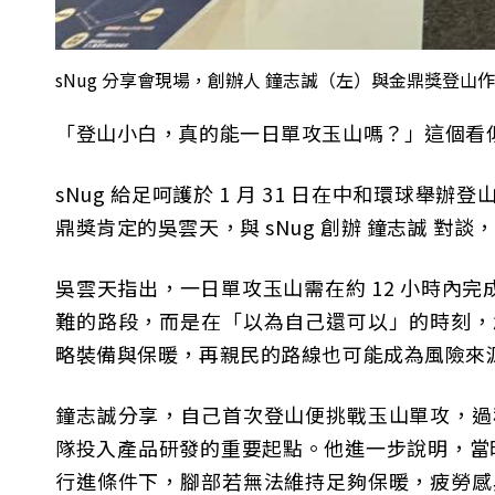
sNug 分享會現場，創辦人 鐘志誠（左）與金鼎獎登山作
「登山小白，真的能一日單攻玉山嗎？」這個看
sNug 給足呵護於 1 月 31 日在中和環
鼎獎肯定的吳雲天，與 sNug 創辦 鐘志誠 
吳雲天指出，一日單攻玉山需在約 12 小時內完
難的路段，而是在「以為自己還可以」的時刻，
略裝備與保暖，再親民的路線也可能成為風險來
鐘志誠分享，自己首次登山便挑戰玉山單攻，過
隊投入產品研發的重要起點。他進一步說明，當
行進條件下，腳部若無法維持足夠保暖，疲勞感