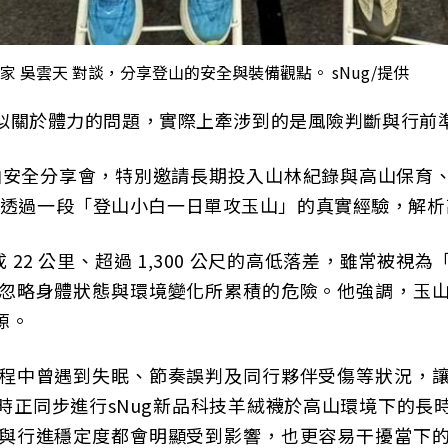
家 吳雲天 對談，分享登山的安全與裝備觀點。 sNug/提供
似關於體力的問題，實際上牽涉到的是風險判斷與行前
球舉辦登山安全分享會，特別邀請長期投入山林紀錄與高山
對談，透過一段「登山小白一日單攻玉山」的真實經驗，
成 22 公里、超過 1,300 公尺的高低落差，雖常被
忽略身體狀態與環境變化所累積的危險。他強調，玉
源。
程中曾遇到失眠、節奏誤判及同行夥伴受傷等狀況，
時正同步進行sNug新品科技羊絨襪於高山環境下的長
與行進穩定度都會明顯受到影響，也更容易干擾當下