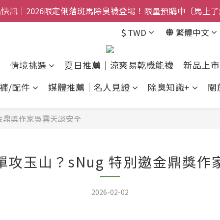
禮盒登場｜把舒適送進爸爸的每一天，日夜呵護一次備好〔馬
$800免運｜任搭８折起｜滿額再送新品-悠哉斑馬襪〔立即
$
TWD
繁體中文
$800免運｜任搭８折起｜滿額再送新品-悠哉斑馬襪〔立即
情境挑選
夏日推薦｜涼爽易乾機能襪
新品上市
褲/配件
媒體推薦｜名人見證
除臭知識+
關
邀金鼎獎作家吳雲天談安全
單攻玉山？sNug 特別邀金鼎獎作
2026-02-02