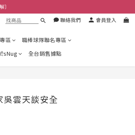
上了解〕
了解〕
聯絡我們
會員登入
了解〕
專區
職棒球隊聯名專區
於sNug
全台銷售據點
家吳雲天談安全