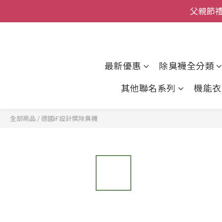
父親節
全館
全館
最新優惠
除臭襪全分類
其他聯名系列
機能衣
全部商品
/
德國iF設計獎除臭襪