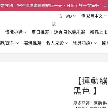
禮盒登場｜把舒適送進爸爸的每一天，日夜呵護一次備好〔馬
$800免運｜任搭８折起｜滿額再送新品-悠哉斑馬襪〔立即
$800免運｜任搭８折起｜滿額再送新品-悠哉斑馬襪〔立即
$
TWD
繁體中文
情境挑選
夏日推薦｜涼爽易乾機能襪
新品上市
褲/配件
媒體推薦｜名人見證
除臭知識+
關
【運動繃
黑色 】
眾多醫師、運動員