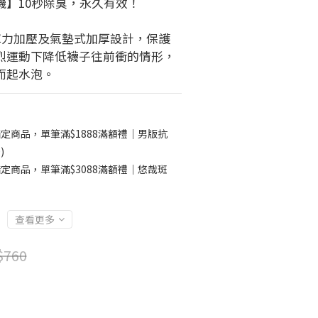
機】10秒除臭，永久有效！
彈力加壓及氣墊式加厚設計，保護
烈運動下降低襪子往前衝的情形，
而起水泡。
定商品，單筆滿$1888滿額禮｜男版抗
)
定商品，單筆滿$3088滿額禮｜悠哉斑
查看更多
$760