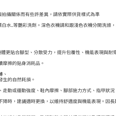
與拍攝關係而有些許差異，請依實際供貨樣式為準
漂白水..等艷彩洗劑。深色衣襪請和跟淺色衣襪分開洗滌
使襪體更貼合腳型、分散受力，提升包覆性、機能表現與耐
續摩擦的貼身消耗品。
薄、
發生的自然耗損。
、走動或運動強度、鞋內摩擦、腳部施力方式、指甲狀況
下降時，建議適時更換，以維持舒適度與機能表現。因長