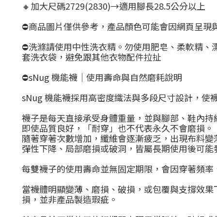
🔸加大尺碼2729(2830)→適用腳長28.5公分以上
⛔商品圖片僅供參考，產品顏色可能會因網頁呈現
⛔洗滌請使用中性洗衣精。勿使用肥皂、柔軟精、
套洗衣袋，避免跟其他衣物配件拉扯
⛔
sNug 機能襪｜使用壽命與自然磨耗說明
sNug 機能襪採用高密度織法與多段尺寸設計，
襪子是每天直接承受身體重量，並與腳部、鞋內持
即使品質良好，「耐穿」也不代表永久不會磨損。
隨著穿著次數增加，纖維會逐漸疲乏，出現布料變
彈性下降、局部磨損或破洞，皆屬長期使用後可能
每雙襪子的使用壽命並無固定期限，會因穿著頻率
當襪體明顯變薄、磨損、破損，或包覆與支撐效果
損，並非產品製造瑕疵。