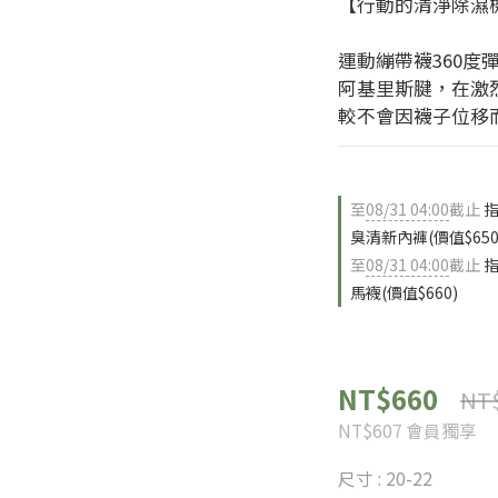
【行動的清淨除濕
運動繃帶襪360度
阿基里斯腱，在激
較不會因襪子位移
至
08/31 04:00
截止
指
臭清新內褲(價值$650
至
08/31 04:00
截止
指
馬襪(價值$660)
NT$660
NT
NT$607
會員獨享
尺寸
: 20-22