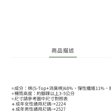
商品描述
⭐️成分：棉(S-Top+消臭棉)68%、彈性纖維11%
⭐️襪筒高度：約腳踝以上3-5公分
⭐️尺寸請參考圖中尺寸對照表
🔹成年女性通用尺碼→2224
🔹成年男性通用尺碼→2527