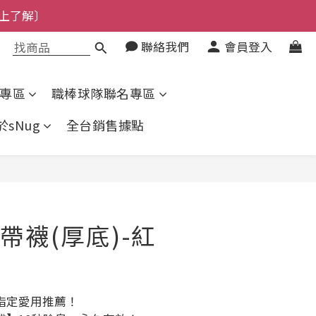
上了解〕
了解〕
了解〕
聯絡我們
會員登入
專區
職棒球隊聯名專區
於sNug
全台銷售據點
立即購買
帶襪(厚底)-紅
指定愛用推薦！