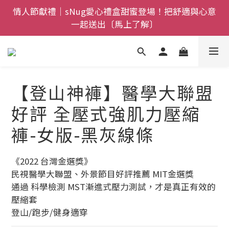
一起送出〔馬上了解〕
全館$800免運｜任搭８折起｜滿額再送新品-悠哉斑馬
襪〔立即了解〕
父親節禮盒登場｜把舒適送進爸爸的每一天，日夜呵護
一次備好〔馬上了解〕
全館$800免運｜任搭８折起｜滿額再送新品-悠哉斑馬
襪〔立即了解〕
【登山神褲】醫學大聯盟
好評 全壓式強肌力壓縮
褲-女版-黑灰線條
《2022 台灣金選獎》
民視醫學大聯盟、外景節目好評推薦 MIT金選獎
通過 科學檢測 MST漸進式壓力測試，才是真正有效的
壓縮套
登山/跑步/健身適穿