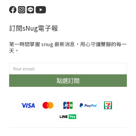
訂閱sNug電子報
第一時間掌握 snug 最新消息，用心守護雙腳的每一
天。
點選訂閱
sNug給足呵護
哈囉~很開心見到你😁
眾多明星球星愛用推薦的神奇永久
除臭襪、不鐵腿壓縮神褲、清新內
衣褲通通限時優惠中！