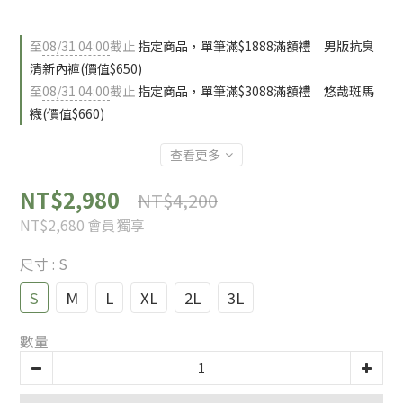
至
08/31 04:00
截止
指定商品，單筆滿$1888滿額禮｜男版抗臭
清新內褲(價值$650)
至
08/31 04:00
截止
指定商品，單筆滿$3088滿額禮｜悠哉斑馬
襪(價值$660)
查看更多
NT$2,980
NT$4,200
NT$2,680
會員獨享
尺寸
: S
S
M
L
XL
2L
3L
數量