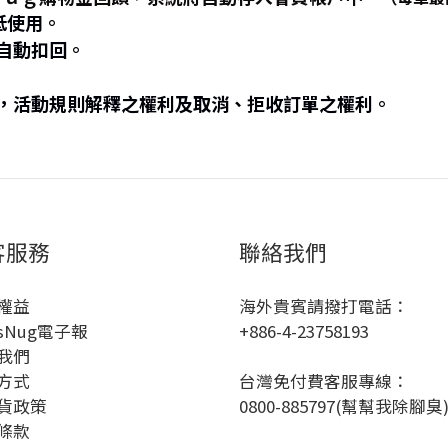
抵使用。
自動扣回。
，活動規則解釋之權利及取消、拒收訂單之權利。
客服務
聯絡我們
權益
海外貴賓請撥打電話：
sNug電子報
+886-4-23758193
我們
方式
台灣免付費客服專線：
貨政策
0800-885797(幫幫我除腳臭
條款