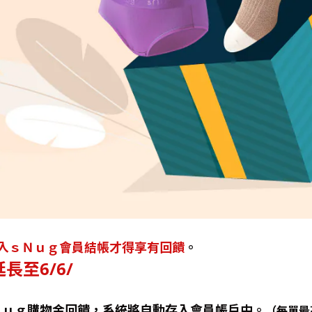
入ｓＮｕｇ會員結帳才得享有回饋
。
長至6/6/
ｕｇ購物金回饋，系統將自動存入會員帳戶中。
（
每單最