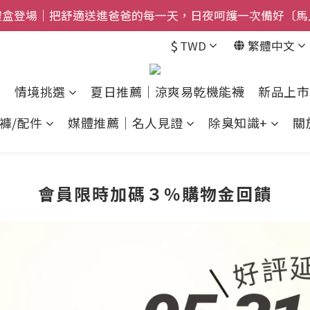
禮盒登場｜把舒適送進爸爸的每一天，日夜呵護一次備好〔馬
$800免運｜任搭８折起｜滿額再送新品-悠哉斑馬襪〔立即
$
TWD
繁體中文
$800免運｜任搭８折起｜滿額再送新品-悠哉斑馬襪〔立即
情境挑選
夏日推薦｜涼爽易乾機能襪
新品上市
褲/配件
媒體推薦｜名人見證
除臭知識+
關
會員限時加碼３％購物金回饋