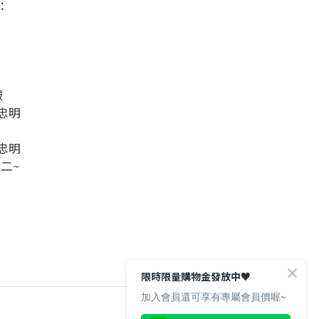
：
sNug給足呵護
服
哈囉~很開心見到你😁
忠明
眾多明星球星愛用推薦的神奇永久
除臭襪、不鐵腿壓縮神褲、清新內
衣褲通通限時優惠中！
忠明
加碼再送上專屬你的優惠碼
週二~
【hi9za】，結帳不限金額可以現
折30元喔🩷🩷🩷
*每張訂單限用一種優惠碼*
回覆至 sNug給足呵護
限時限量購物金發放中♥️
加入會員還可享有專屬會員價喔~