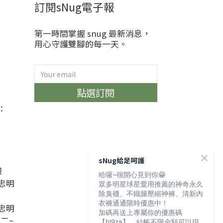
訂閱sNug電子報
第一時間掌握 snug 最新消息，
用心守護雙腳的每一天。
)
點選訂閱
：
sNug給足呵護
服
哈囉~很開心見到你😁
忠明
眾多明星球星愛用推薦的神奇永久
除臭襪、不鐵腿壓縮神褲、清新內
衣褲通通限時優惠中！
忠明
加碼再送上專屬你的優惠碼
週二~
【hi9za】，結帳不限金額可以現