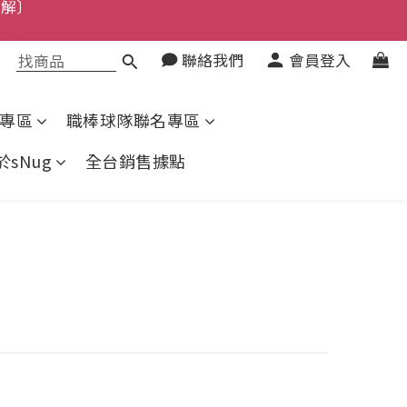
了解〕
解〕
聯絡我們
會員登入
上了解〕
了解〕
專區
職棒球隊聯名專區
於sNug
全台銷售據點