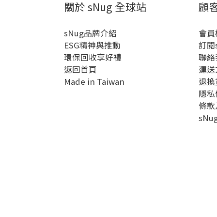
關於 sNug 全球站
顧
sNug品牌介紹
會員
ESG精神與推動
訂閱
環保回收享好禮
聯絡
返回首頁
運送
Made in Taiwan
退換
隱私
條款
sN