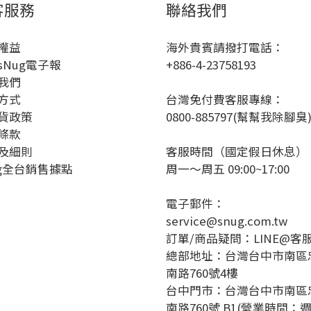
客服務
聯絡我們
權益
海外貴賓請撥打電話：
sNug電子報
+886-4-23758193
我們
方式
台灣免付費客服專線：
貨政策
0800-885797(幫幫我除腳臭
條款
及細則
客服時間（國定假日休息）
ug全台銷售據點
周一～周五 09:00~17:00
電子郵件：
service@snug.com.tw
訂單/商品疑問：
LINE@客
總部地址：台灣台中市南區
南路760號4樓
台中門市：台灣台中市南區
南路760號 B1(營業時間：