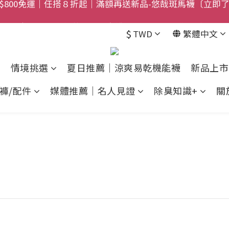
$800免運｜任搭８折起｜滿額再送新品-悠哉斑馬襪〔立即
快訊｜2026限定俐落斑馬除臭襪登場！限量預購中〔馬上了
$
TWD
繁體中文
禮盒登場｜把舒適送進爸爸的每一天，日夜呵護一次備好〔馬
$800免運｜任搭８折起｜滿額再送新品-悠哉斑馬襪〔立即
情境挑選
夏日推薦｜涼爽易乾機能襪
新品上市
褲/配件
媒體推薦｜名人見證
除臭知識+
關