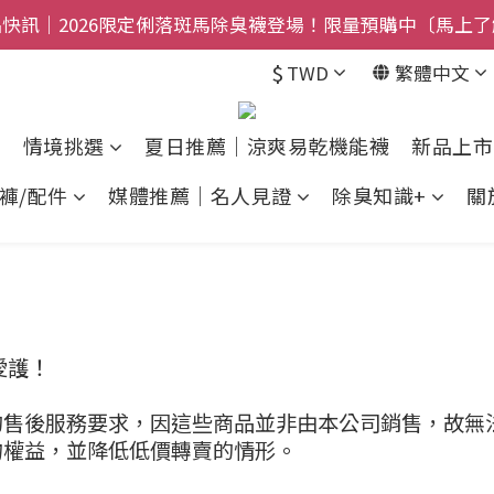
$800免運｜任搭８折起｜滿額再送新品-悠哉斑馬襪〔立即
快訊｜2026限定俐落斑馬除臭襪登場！限量預購中〔馬上了
$
TWD
繁體中文
禮盒登場｜把舒適送進爸爸的每一天，日夜呵護一次備好〔馬
$800免運｜任搭８折起｜滿額再送新品-悠哉斑馬襪〔立即
情境挑選
夏日推薦｜涼爽易乾機能襪
新品上市
褲/配件
媒體推薦｜名人見證
除臭知識+
關
愛護！
的售後服務要求，因這些商品並非由本公司銷售，故無
物權益，並降低低價轉賣的情形。