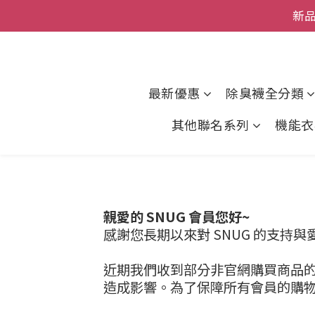
全館
新品
父親節
全館
最新優惠
除臭襪全分類
其他聯名系列
機能衣
親愛的 SNUG 會員您好~
感謝您長期以來對 SNUG 的支持與
近期我們收到部分非官網購買商品
造成影響。為了保障所有會員的購