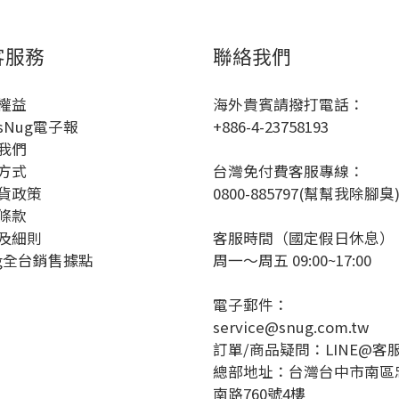
客服務
聯絡我們
權益
海外貴賓請撥打電話：
sNug電子報
+886-4-23758193
我們
方式
台灣免付費客服專線：
貨政策
0800-885797(幫幫我除腳臭
條款
及細則
客服時間（國定假日休息）
ug全台銷售據點
周一～周五 09:00~17:00
電子郵件：
service@snug.com.tw
訂單/商品疑問：
LINE@客
總部地址：台灣台中市南區
南路760號4樓