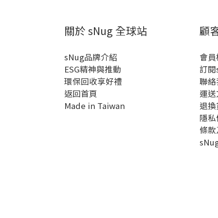
關於 sNug 全球站
顧
sNug品牌介紹
會員
ESG精神與推動
訂閱
環保回收享好禮
聯絡
返回首頁
運送
Made in Taiwan
退換
隱私
條款
sN