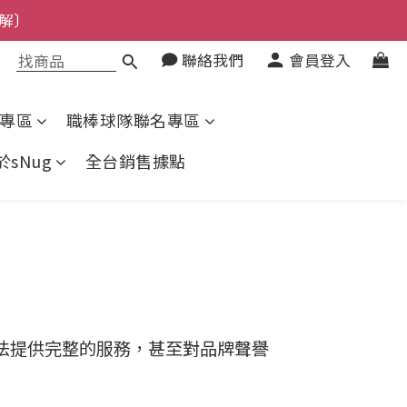
了解〕
解〕
聯絡我們
會員登入
上了解〕
了解〕
專區
職棒球隊聯名專區
於sNug
全台銷售據點
法提供完整的服務，甚至對品牌聲譽