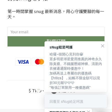
第一時間掌握 snug 最新消息，用心守護雙腳的每一
天。
點選訂閱
sNug給足呵護
哈囉~很開心見到你😁
眾多明星球星愛用推薦的神奇永久
除臭襪、不鐵腿壓縮神褲、清新內
衣褲通通限時優惠中！
加碼再送上專屬你的優惠碼
【hi9za】，結帳不限金額可以現
折30元喔🩷🩷🩷
*每張訂單限用一種優惠碼*
$
TWD
繁體中文
回覆至 sNug給足呵護