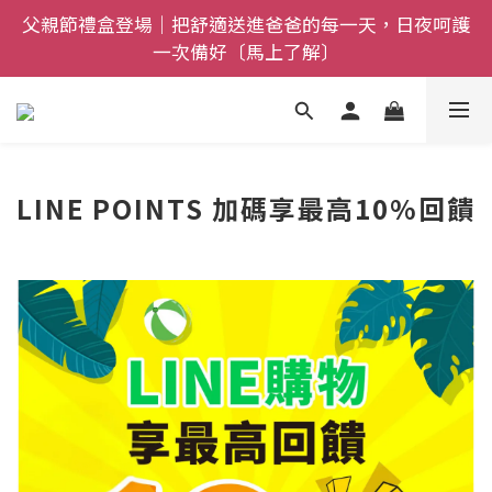
父親節禮盒登場｜把舒適送進爸爸的每一天，日夜呵護
全館$800免運｜任搭８折起｜滿額再送新品-悠哉斑馬
一次備好〔馬上了解〕
襪〔立即了解〕
全館$800免運｜任搭８折起｜滿額再送新品-悠哉斑馬
襪〔立即了解〕
LINE POINTS 加碼享最高10%回饋