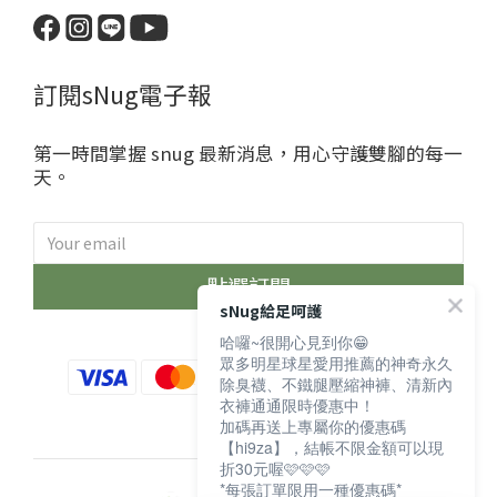
訂閱sNug電子報
第一時間掌握 snug 最新消息，用心守護雙腳的每一
天。
點選訂閱
sNug給足呵護
哈囉~很開心見到你😁
眾多明星球星愛用推薦的神奇永久
除臭襪、不鐵腿壓縮神褲、清新內
衣褲通通限時優惠中！
加碼再送上專屬你的優惠碼
【hi9za】，結帳不限金額可以現
折30元喔🩷🩷🩷
*每張訂單限用一種優惠碼*