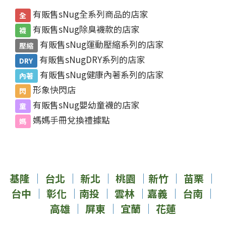
有販售sNug全系列商品的店家
全
有販售sNug除臭襪款的店家
襪
有販售sNug運動壓縮系列的店家
壓縮
有販售sNugDRY系列的店家
DRY
有販售sNug健康內著系列的店家
內著
形象快閃店
閃
有販售sNug嬰幼童襪的店家
童
媽媽手冊兌換禮據點
媽
基隆
｜
台北
｜
新北
｜
桃園
｜
新竹
｜
苗栗
｜
台中
｜
彰化
｜
南投
｜
雲林
｜
嘉義
｜
台南
｜
高雄
｜
屏東
｜
宜蘭
｜
花蓮