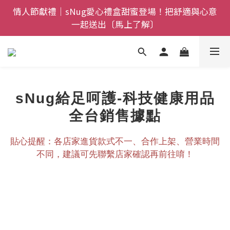
全館$800免運｜任搭８折起｜滿額再送新品-悠哉斑馬
情人節獻禮｜sNug愛心禮盒甜蜜登場！把舒適與心意
一起送出〔馬上了解〕
襪〔立即了解〕
父親節禮盒登場｜把舒適送進爸爸的每一天，日夜呵護
一次備好〔馬上了解〕
全館$800免運｜任搭８折起｜滿額再送新品-悠哉斑馬
襪〔立即了解〕
sNug給足呵護-科技健康用品
全台銷售據點
貼心提醒：各店家進貨款式不一、合作上架、營業時間
不同，建議可先聯繫店家確認再前往唷！