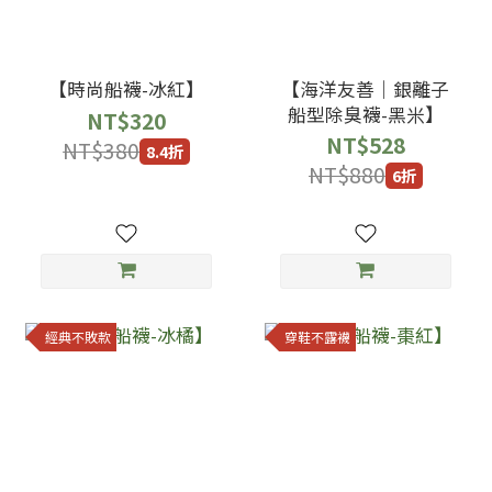
【時尚船襪-冰紅】
【海洋友善｜銀離子
船型除臭襪-黑米】
NT$320
NT$528
NT$380
8.4折
NT$880
6折
經典不敗款
穿鞋不露襪