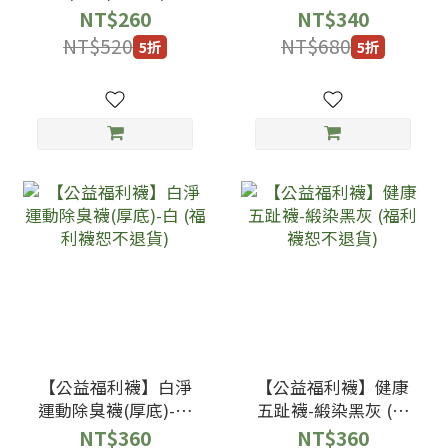
襪恕不退貨)
院灰 (福利襪恕不退
NT$260
NT$340
貨)
NT$520
NT$680
5折
5折
【公益福利襪】白淨
【公益福利襪】健康
運動除臭襪(厚底)-白
五趾襪-緞染黑灰 (福
(福利襪恕不退貨)
利襪恕不退貨)
NT$360
NT$360