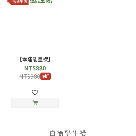
氣場平衡
【幸運能量襪】
NT$880
NT$980
9折
白筒學生襪