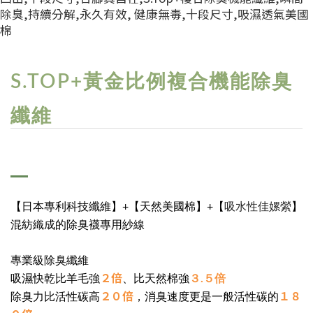
S.TOP+黃金比例複合機能除臭
纖維
吸水性佳嫘縈
【日本專利科技纖維】+【天然美國棉】+【
】
混紡織成的除臭襪專用紗線
專業級除臭纖維
２倍
吸濕快乾比羊毛強
、比天然棉強
３.５倍
２０倍
１８
除臭力比活性碳高
，消臭速度更是一般活性碳的