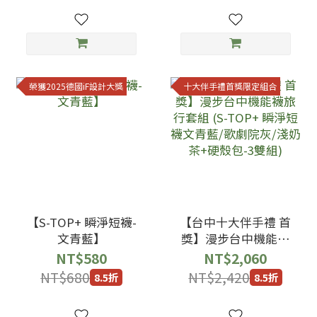
榮獲2025德國iF設計大獎
十大伴手禮首獎限定組合
【S-TOP+ 瞬淨短襪-
【台中十大伴手禮 首
文青藍】
獎】漫步台中機能襪
旅行套組 (S-TOP+ 瞬
NT$580
NT$2,060
淨短襪文青藍/歌劇院
NT$680
NT$2,420
8.5折
8.5折
灰/淺奶茶+硬殼包-3
雙組)