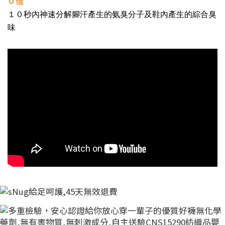
０倍
１０秒內神速分解腳汗產生的氨臭分子及鞋內產生的綜合臭
味