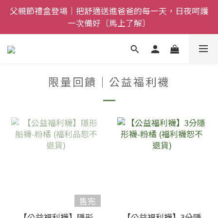
父親節禮盒登場｜把舒適送進爸爸的每一天，日夜呵護
全館$800免運｜任搭８折起｜滿額再送新品-悠哉斑馬
一次備好〔馬上了解〕
襪〔立即了解〕
全館$800免運｜任搭８折起｜滿額再送新品-悠哉斑馬
襪〔立即了解〕
限量回饋｜公益福利襪
售完
【公益福利襪】隱形
【公益福利襪】3分隱