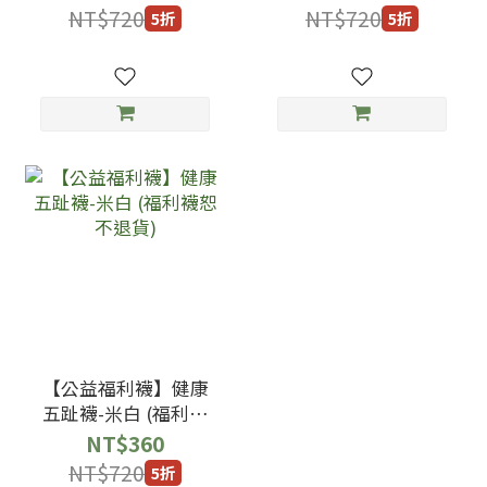
NT$720
NT$720
5折
5折
【公益福利襪】健康
五趾襪-米白 (福利襪
恕不退貨)
NT$360
NT$720
5折