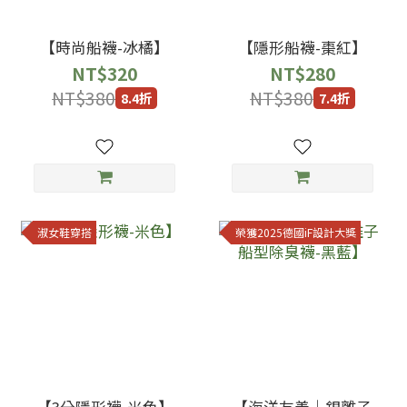
【時尚船襪-冰橘】
【隱形船襪-棗紅】
NT$320
NT$280
NT$380
NT$380
8.4折
7.4折
淑女鞋穿搭
榮獲2025德國iF設計大獎
【3分隱形襪-米色】
【海洋友善｜銀離子