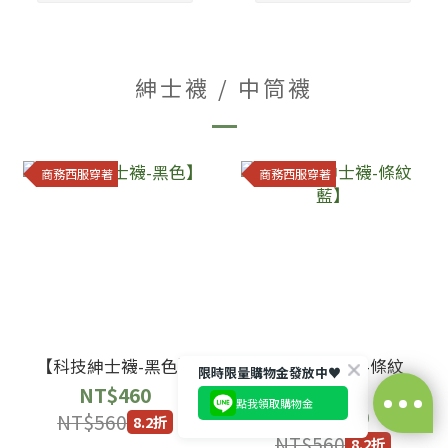
紳士襪 / 中筒襪
sNug給足呵護
哈囉~很開心見到你😁
眾多明星球星愛用推薦的神奇永久
商務西服穿著
商務西服穿著
除臭襪、不鐵腿壓縮神褲、清新內
衣褲通通限時優惠中！
加碼再送上專屬你的優惠碼
【hi9za】，結帳不限金額可以現
折30元喔🩷🩷🩷
*每張訂單限用一種優惠碼*
回覆至 sNug給足呵護
【科技紳士襪-黑色】
【科技紳士襪-條紋
限時限量購物金發放中♥️
藍】
NT$460
點我領取購物金
NT$460
NT$560
8.2折
NT$560
8.2折