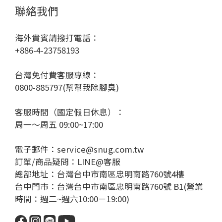
聯絡我們
海外貴賓請撥打電話：
+886-4-23758193
台灣免付費客服專線：
0800-885797(幫幫我除腳臭)
客服時間（國定假日休息）：
周一～周五 09:00~17:00
電子郵件：service@snug.com.tw
訂單/商品疑問：
LINE@客服
總部地址：台灣台中市南區忠明南路760號4樓
台中門市：台灣台中市南區忠明南路760號 B1(營業
時間：週二~週六10:00－19:00)