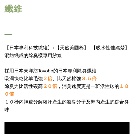
纖維
吸水性佳嫘縈
【日本專利科技纖維】+【天然美國棉】+【
】
混紡織成的除臭襪專用紗線
採用日本東洋紡Toyobo的日本專利除臭纖維
２倍
吸濕快乾比羊毛強
、比天然棉強
３.５倍
２０倍
１８
除臭力比活性碳高
，消臭速度更是一班活性碳的
０倍
１０秒內神速分解腳汗產生的氨臭分子及鞋內產生的綜合臭
味