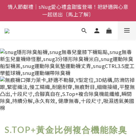
全館$800免運｜任搭８折起｜滿額再送新品-悠哉斑馬
情人節獻禮｜sNug愛心禮盒甜蜜登場！把舒適與心意
一起送出〔馬上了解〕
襪〔立即了解〕
父親節禮盒登場｜把舒適送進爸爸的每一天，日夜呵護
一次備好〔馬上了解〕
全館$800免運｜任搭８折起｜滿額再送新品-悠哉斑馬
襪〔立即了解〕
S.TOP+黃金比例複合機能除臭