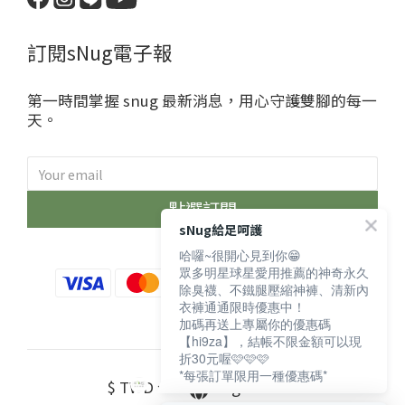
訂閱sNug電子報
第一時間掌握 snug 最新消息，用心守護雙腳的每一
天。
點選訂閱
sNug給足呵護
哈囉~很開心見到你😁
眾多明星球星愛用推薦的神奇永久
除臭襪、不鐵腿壓縮神褲、清新內
衣褲通通限時優惠中！
加碼再送上專屬你的優惠碼
【hi9za】，結帳不限金額可以現
折30元喔🩷🩷🩷
*每張訂單限用一種優惠碼*
$
TWD
English