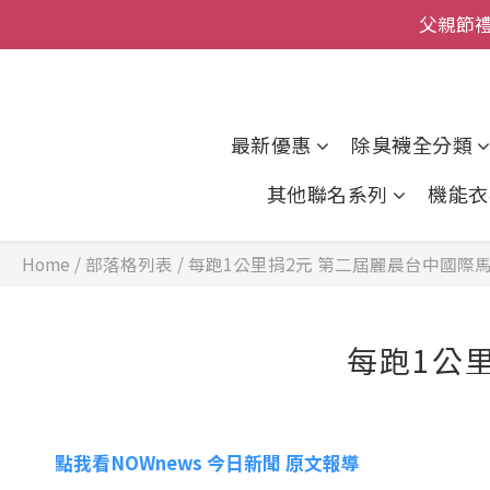
全館
全館
最新優惠
除臭襪全分類
其他聯名系列
機能衣
Home
/
部落格列表
/
每跑1公里捐2元 第二屆麗晨台中國際馬
每跑1公
點我看NOWnews 今日新聞 原文報導