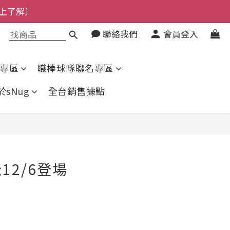
了解〕
了解〕
聯絡我們
會員登入
專區
職棒球隊聯名專區
於sNug
全台銷售據點
2/6登場