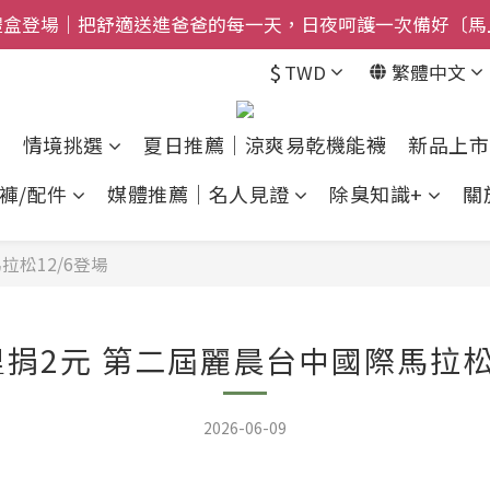
$800免運｜任搭８折起｜滿額再送新品-悠哉斑馬襪〔立即
$800免運｜任搭８折起｜滿額再送新品-悠哉斑馬襪〔立即
$
TWD
繁體中文
情境挑選
夏日推薦｜涼爽易乾機能襪
新品上市
褲/配件
媒體推薦｜名人見證
除臭知識+
關
拉松12/6登場
里捐2元 第二屆麗晨台中國際馬拉松1
2026-06-09